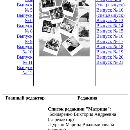
Выпуск
(спец.выпуск)
№ 5
Выпуск № 10
Выпуск
(спец.выпуск)
№ 6
Выпуск № 13
Выпуск
Выпуск № 14
№ 8
Выпуск № 15
Выпуск
Выпуск № 16
№ 9
Выпуск № 17
Выпуск
Выпуск № 18
№ 10
Выпуск № 19
Выпуск
Выпуск № 20
№ 11
Выпуск № 21
Выпуск
№ 12
Главный редактор
Редакция
Список редакции "Матрица":
-Бондаренко Виктория Андреевна
(гл.редактор)
-Цуркан Марина Владимирована
(верстка)