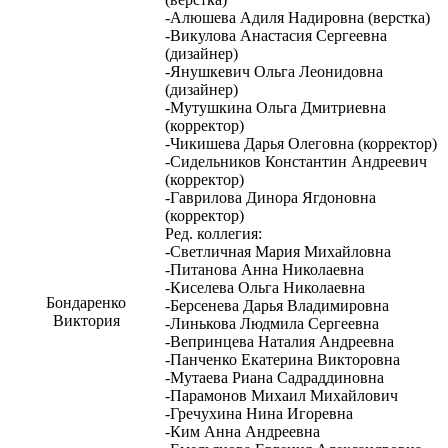
-Алюшева Адиля Надировна (верстка)
-Викулова Анастасия Сергеевна
(дизайнер)
-Янушкевич Ольга Леонидовна
(дизайнер)
-Мутушкина Ольга Дмитриевна
(корректор)
-Чикишева Дарья Олеговна (корректор)
-Сидельников Константин Андреевич
(корректор)
-Гаврилова Динора Ягдоновна
(корректор)
Ред. коллегия:
-Светличная Мария Михайловна
-Питанова Анна Николаевна
-Киселева Ольга Николаевна
Бондаренко
-Берсенева Дарья Владимировна
Виктория
-Линькова Людмила Сергеевна
-Вепринцева Наталия Андреевна
-Панченко Екатерина Викторовна
-Мутаева Риана Садраддиновна
-Парамонов Михаил Михайлович
-Гречухина Нина Игоревна
-Ким Анна Андреевна