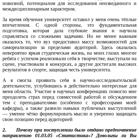
новизной, потенциалом для исследования неизведанного и
междисциплинарным характером.
За время обучения университет оставил у меня очень тёплые
впечатления. С одной стороны, это фундаментальная
подготовка, которая дала глубокие знания и научила
справляться со сложными задачами. Но не менее важным
оказалось то, что вуз предоставил массу возможностей для
самореализации за пределами аудиторий. Здесь оказалась
невероятно яркая студенческая жизнь, на моих глазах многие
ребята с успехом реализовали себя в творчестве, выступали на
сцене, участвовали в конкурсах, а другие достигали высоких
результатов в спорте, защищая честь университета.
А я смогла проявить себя в научно-исследовательской
деятельности, углубившись в действительно интересные для
меня области. Участие в научных конференциях помогло мне
преодолеть страх перед совместной работой и обсуждением
тем с преподавателями (особенно с профессорами моей
кафедры), а также развило навыки публичных выступлений
— умение чётко формулировать мысли и уверенно защищать
свою позицию перед аудиторией
2. Почему при поступлении было отдано предпочтение
направлению 01.03.05 «Статистика»? Довольны ли Вы