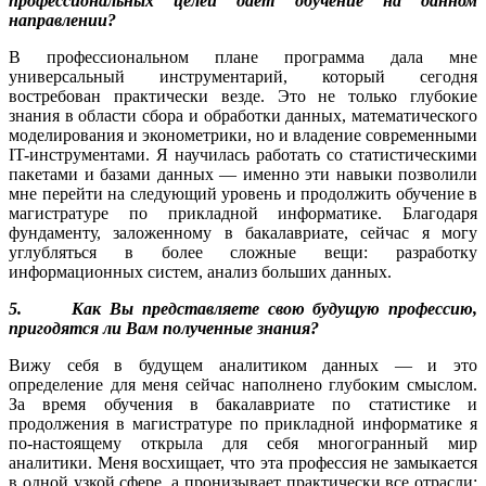
профессиональных целей дает обучение на данном
направлении?
В профессиональном плане программа дала мне
универсальный инструментарий, который сегодня
востребован практически везде. Это не только глубокие
знания в области сбора и обработки данных, математического
моделирования и эконометрики, но и владение современными
IT-инструментами. Я научилась работать со статистическими
пакетами и базами данных — именно эти навыки позволили
мне перейти на следующий уровень и продолжить обучение в
магистратуре по прикладной информатике. Благодаря
фундаменту, заложенному в бакалавриате, сейчас я могу
углубляться в более сложные вещи: разработку
информационных систем, анализ больших данных.
5. Как Вы представляете свою будущую профессию,
пригодятся ли Вам полученные знания?
Вижу себя в будущем аналитиком данных — и это
определение для меня сейчас наполнено глубоким смыслом.
За время обучения в бакалавриате по статистике и
продолжения в магистратуре по прикладной информатике я
по-настоящему открыла для себя многогранный мир
аналитики. Меня восхищает, что эта профессия не замыкается
в одной узкой сфере, а пронизывает практически все отрасли: