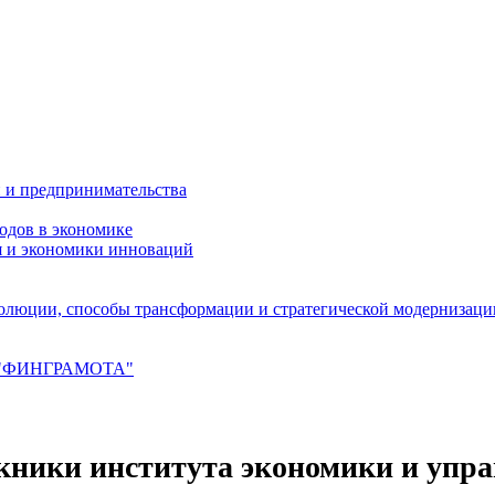
 и предпринимательства
одов в экономике
я и экономики инноваций
олюции, способы трансформации и стратегической модернизаци
ия "ФИНГРАМОТА"
ники института экономики и упр