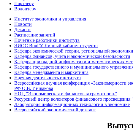
Партнеру
Волонтеру
Институт экономики и управления
Новости
Деканат
Расписание занятий
Почетные работники института
ЭИОС ВолГУ. Личный кабинет студента
Кафедра экономической теории, региональной экономики
Кафедра финансов, учета и экономической безопасности
Кафедра прикладной информатики и математических мет
Кафедра государственного и муниципального управлени
Кафедра менеджмента и маркетинга
Научная деятельность института
Всероссийская научная конференция «Закономерности эв
РФ О.В. Иншакова
НОЦ "Экономическая и финансовая грамотность"
Ресурсный центр волонтеров финансового просвещен
Лаборатория информационных технологий в экономике
Всероссийский экономический диктант
Выпуск