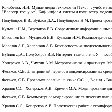
Конобеева, Н.Н. Мультимедиа технологии [Текст] : учеб.-метод
"Волгогр. гос. ун-т", Каф. информ. систем и компьютер. моделир
Полубояров В.В., Вуйлов Д.А., Полубоярова Н.М. Проектирован
Кузьмин Н.М., Верстаков Е.В. Современные информационные те
Михаляев Б.Б., Мусцевой В.В., Кузьмин Н.М. Компьютерное мод
Морозов А.Г., Хоперсков А.В. Безопасность жизнедеятельности:
Вуйлов Д.А., Полубояров В.В. Интернет-технологии. Уч. пособи
Хоперсков А.В., Чмутин А.М. Метрологический практикум. Ме
Феськов, С.В. Электронный перенос в конденсированных среда
Феськов, С.В. Программирование на языке С/С++, 2-е изд. - Во
Храпов С.С., Хоперсков А.В., Еремин М.А. Моделирование дин
Феськов, С.В. Компьютерное моделирование физических явле
Храпов С.С., Хоперсков А.В. Практическая работа с геоинфор