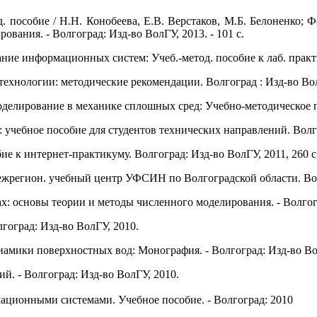
. пособие / Н.Н. Конобеева, Е.В. Верстаков, М.Б. Белоненко; Ф
ования. - Волгоград: Изд-во ВолГУ, 2013. - 101 с.
ие информационных систем: Учеб.-метод. пособие к лаб. практик
хнологии: методические рекомендации. Волгоград : Изд-во Вол
елирование в механике сплошных сред: Учебно-методическое посо
 учебное пособие для студентов технических направлений. Волго
е к интернет-практикуму. Волгоград: Изд-во ВолГУ, 2011, 260 с
жрегион. учебный центр УФСИН по Волгоградской области. Волг
х: основы теории и методы численного моделирования. - Волгог
лгоград: Изд-во ВолГУ, 2010.
амики поверхностных вод: Монография. - Волгоград: Изд-во Во
ний. - Волгоград: Изд-во ВолГУ, 2010.
мационными системами. Учебное пособие. - Волгоград: 2010