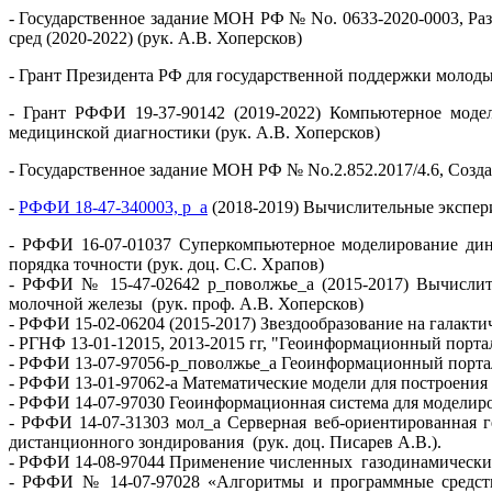
- Государственное задание МОН РФ № No. 0633-2020-0003, Р
сред (2020-2022) (рук. А.В. Хоперсков)
- Грант Президента РФ для государственной поддержки молодых
- Грант РФФИ 19-37-90142 (2019-2022) Компьютерное моде
медицинской диагностики (рук. А.В. Хоперсков)
- Государственное задание МОН РФ № No.2.852.2017/4.6, Созд
-
РФФИ 18-47-340003, р_а
(2018-2019) Вычислительные экспер
- РФФИ 16-07-01037 Суперкомпьютерное моделирование дин
порядка точности (рук. доц. С.С. Храпов)
- РФФИ № 15-47-02642 р_поволжье_а (2015-2017) Вычислит
молочной железы (рук. проф. А.В. Хоперсков)
- РФФИ 15-02-06204 (2015-2017) Звездообразование на галакти
- РГНФ 13-01-12015, 2013-2015 гг, "Геоинформационный порта
- РФФИ 13-07-97056-р_поволжье_а Геоинформационный портал 
- РФФИ 13-01-97062-а Математические модели для построения 
- РФФИ 14-07-97030 Геоинформационная система для моделиров
- РФФИ 14-07-31303 мол_а Серверная веб-ориентированная 
дистанционного зондирования (рук. доц. Писарев А.В.).
- РФФИ 14-08-97044 Применение численных газодинамических 
- РФФИ № 14-07-97028 «Алгоритмы и программные средства