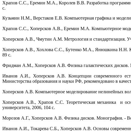
Храпов С.С., Еремин М.А., Королев В.В. Разработка программн
с.
Кузьмин Н.М., Верстаков Е.В. Компьютерная графика и моделир
Храпов С.С., Хоперсков А.В., Еремин М.А. Компьютерное моде
Хоперсков А.В., Чмутин А.М. Метрология и стандартизация. Уч
Хоперсков А.В., Хохлова С.С., Бутенко М.А., Янюшкина Н.Н.
89 с.
Фридман А.М., Хоперсков А.В. Физика галактических дисков. М
Иванов А.И., Хоперсков А.В. Концепции современного естес
Министерства образования и науки РФ, рекомендовано в качеств
Хоперсков А.В. Компьютерное моделирование нелинейных волн.
Хоперсков А.В., Храпов С.С. Теоретическая механика и осн
университета, 2006, 104 с.
Морозов А.Г., Хоперсков А.В. Физика дисков. Монография. - Во
Иванов А.И., Токарева С.Б., Хоперсков А.В. Основы современн