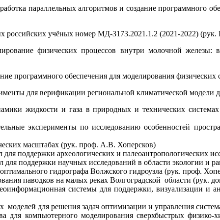
азработка параллельных алгоритмов и создание программного о
 российских учёных номер МД-3173.2021.1.2 (2021-2022) (рук. 
лирование физических процессов внутри молочной железы:
ание программного обеспечения для моделирования физических с
именты для верификации региональной климатической модели д
амики жидкости и газа в природных и технических системах
ельные эксперименты по исследованию особенностей простра
ческих масштабах (рук. проф. А.В. Хоперсков)
л для поддержки археологических и палеоантропологических исс
для поддержки научных исследований в области экологии и рац
оптимального гидрографа Волжского гидроузла (рук. проф. Хопе
ания паводков на малых реках Волгоградской области (рук. доц
геоинформационная системы для поддержки, визуализации и ан
моделей для решения задач оптимизации и управления система
 для компьютерного моделирования сверхбыстрых физико-хи