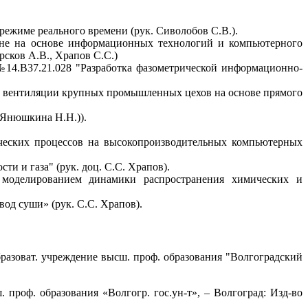
режиме реального времени (рук. Сиволобов С.В.).
ине на основе информационных технологий и компьютерного
рсков А.В., Храпов С.С.)
№14.В37.21.028 "Разработка фазометрической информационно-
ми вентиляции крупных промышленных цехов на основе прямого
 (Янюшкина Н.Н.)).
ических процессов на высокопроизводительных компьютерных
и и газа" (рук. доц. С.С. Храпов).
 моделированием динамики распространения химических и
од суши» (рук. С.С. Храпов).
бразоват. учреждение высш. проф. образования "Волгоградский
 проф. образования «Волгогр. гос.ун-т», – Волгоград: Изд-во