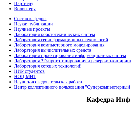
Партнеру
Волонтеру
Состав кафедры
Наука: публикации
Научные проекты
Лаборатория робототехнических систем
Лаборатория геоинформационных технологий
Лаборатория компьютерного моделирования
Лаборатория вычислительных средств
Лаборатория проектирования информационных систем
Лаборатория 3D-прототипирования и реверс-инжинирин
Лаборатория сетевых технологий
НИР студентов
НОЦ МИТ
Научно-исследовательская работа
Центр коллективного пользования "Суперкомпьютерный 
Кафедра Инф