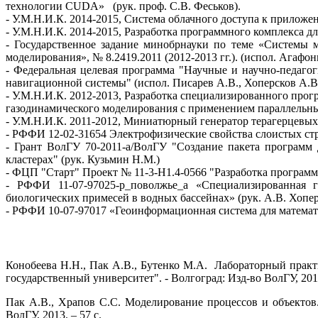
технологии CUDA» (рук. проф. С.В. Феськов).
- У.М.Н.И.К. 2014-2015, Система облачного доступа к приложе
- У.М.Н.И.К. 2014-2015, Разработка программного комплекса д
- Государственное задание минобрнауки по теме «Системы 
моделирования», № 8.2419.2011 (2012-2013 гг.). (испол. Агафон
- Федеральная целевая программа "Научные и научно-педаго
навигационной системы" (испол. Писарев А.В., Хоперсков А.В.
- У.М.Н.И.К. 2012-2013, Разработка специализированного пр
газодинамического моделирования с применением параллельных
- У.М.Н.И.К. 2011-2012, Миниатюрный генератор терагерцевых 
- РФФИ 12-02-31654 Электрофизические свойства слоистых стру
- Грант ВолГУ 70-2011-а/ВолГУ "Создание пакета программ
кластерах" (рук. Кузьмин Н.М.)
- ФЦП "Старт" Проект № 11-3-Н1.4-0566 "Разработка программ
- РФФИ 11-07-97025-р_поволжье_а «Специализированная 
биологических примесей в водных бассейнах» (рук. А.В. Хопер
- РФФИ 10-07-97017 «Геоинформационная система для математ
Конобеева Н.Н., Пак А.В., Бутенко М.А. Лабораторный практи
государственный университет". - Волгоград: Изд-во ВолГУ, 2013
Пак А.В., Храпов С.С. Моделирование процессов и объектов. 
ВолГУ, 2013. – 57 с.