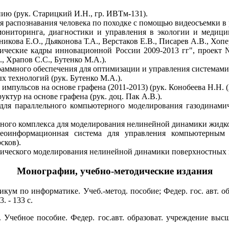
нию (рук. Старицкий И.Н., гр. ИВТм-131).
ля распознавания человека по походке с помощью видеосъемки в 
мониторинга, диагностики и управления в экологии и медиц
никова Е.О., Дьяконова Т.А., Верстаков Е.В., Писарев А.В., Хопе
гические кадры инновационной России 2009-2013 гг", проект 
, Храпов С.С., Бутенко М.А.).
ограммного обеспечения для оптимизации и управления система
 технологий (рук. Бутенко М.А.).
импульсов на основе графена (2011-2013) (рук. Конобеева Н.Н.
ктур на основе графена (рук. доц. Пак А.В.).
 для параллельного компьютерного моделирования газодинам
ного комплекса для моделирования нелинейной динамики жидкост
геоинформационная система для управления компьютерным
сков).
ического моделирования нелинейной динамики поверхностных в
Монографии, учебно-методические издания
кум по информатике. Учеб.-метод. пособие; Федер. гос. авт. о
. - 133 с.
Учебное пособие. Федер. гос.авт. образоват. учреждение высш.