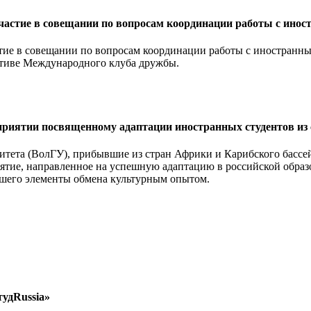
частие в совещании по вопросам координации работы с ино
тие в совещании по вопросам координации работы с иностранны
ативе Международного клуба дружбы.
риятии посвященному адаптации иностранных студентов из 
ситета (ВолГУ), прибывшие из стран Африки и Карибского басс
ятие, направленное на успешную адаптацию в российской образо
вшего элементы обмена культурным опытом.
удRussia»