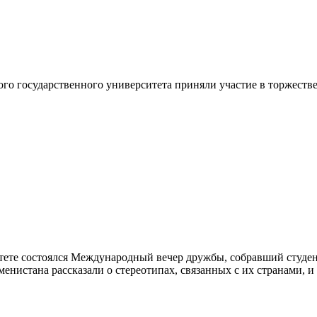
го государственного университета приняли участие в торжеств
итете состоялся Международный вечер дружбы, собравший студе
енистана рассказали о стереотипах, связанных с их странами, 