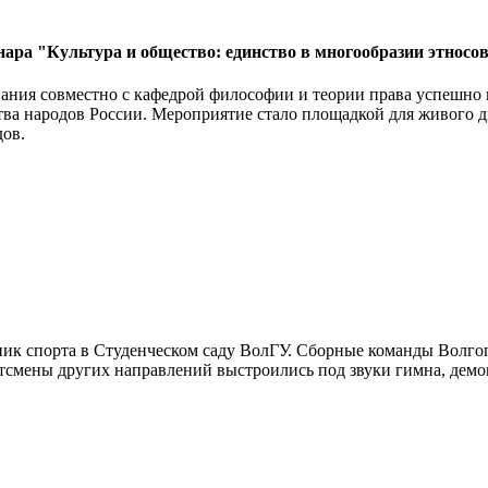
ра "Культура и общество: единство в многообразии этносов
ования совместно с кафедрой философии и теории права успешно
ва народов России. Мероприятие стало площадкой для живого диа
дов.
ик спорта в Студенческом саду ВолГУ. Сборные команды Волгог
тсмены других направлений выстроились под звуки гимна, демон