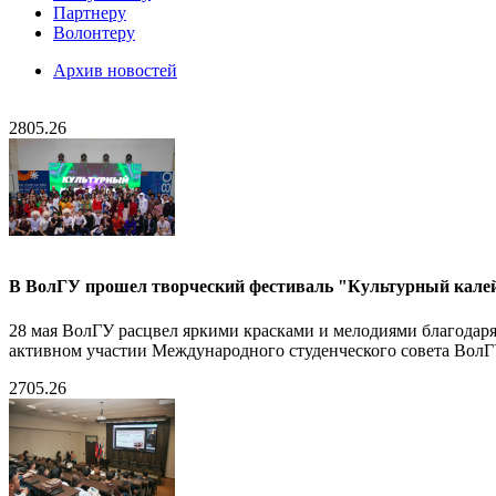
Партнеру
Волонтеру
Архив новостей
28
05.26
В ВолГУ прошел творческий фестиваль "Культурный кале
28 мая ВолГУ расцвел яркими красками и мелодиями благодар
активном участии Международного студенческого совета ВолГ
27
05.26