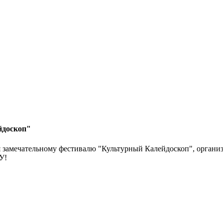
йдоскоп"
я замечательному фестивалю "Культурный Калейдоскоп", орган
У!