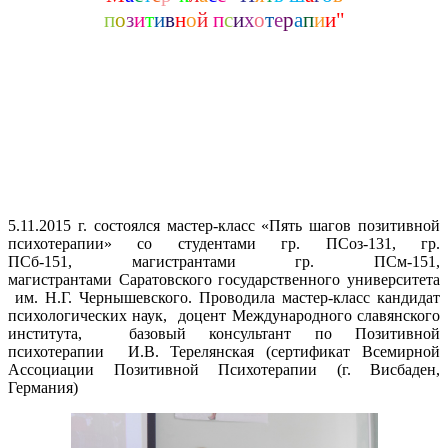
п
о
з
и
т
и
в
н
о
й
п
с
и
х
о
т
е
р
а
п
и
и"
5.11.2015 г. состоялся мастер-класс «Пять шагов позитивной
психотерапии» со студентами гр. ПСоз-131, гр.
ПСб-151, магистрантами гр. ПСм-151,
магистрантами Саратовского государственного университета
им. Н.Г. Чернышевского. Проводила мастер-класс кандидат
психологических наук, доцент Международного славянского
института, базовый консультант по Позитивной
психотерапии И.В. Терелянская (сертификат Всемирной
Ассоциации Позитивной Психотерапии (г. Висбаден,
Германия)