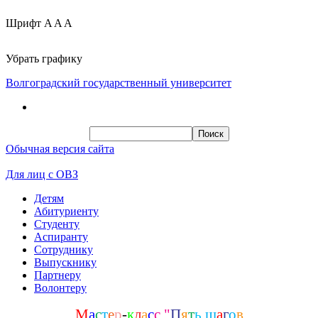
Шрифт
A
A
A
Убрать графику
Волгоградский государственный университет
Обычная версия сайта
Для лиц с ОВЗ
Детям
Абитуриенту
Студенту
Аспиранту
Сотруднику
Выпускнику
Партнеру
Волонтеру
М
а
с
т
е
р
-
к
л
а
с
с
"
П
я
т
ь
ш
а
г
о
в