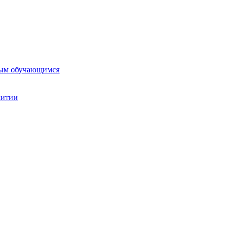
ным обучающимся
житии