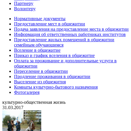
Партнеру
Волонтеру
Нормативные документы
Предоставление мест в общежитии
Подача заявления на предоставление места в общежитии
Информация об ответственных работниках институтов
Предоставление жилых помещений в общежитии
семейным обучающимся
Вселение в общежитие
Приказ и график вселения в общежитие
Оплата за проживание и дополнительные услуги в
общежитии
Переселение в общежитии
Продление проживания в общежитии
Выселение из общежития
Комнаты культурно-бытового назначения
Фотогалерея
культурно-общественная жизнь
31.03.2017