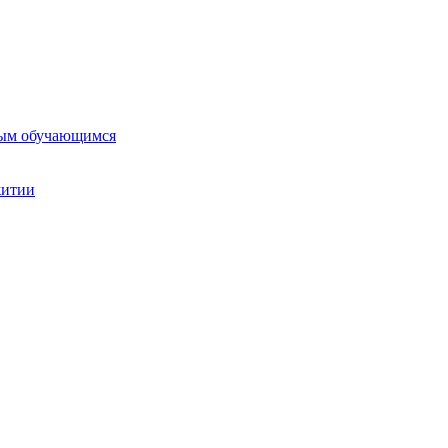
ным обучающимся
житии