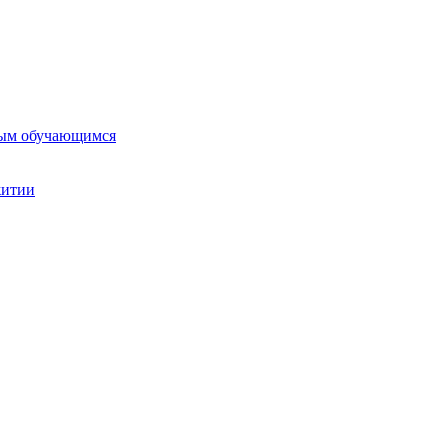
ным обучающимся
житии