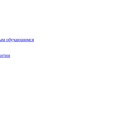
ным обучающимся
житии