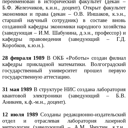
переименован в исторический факультет (декан –
Б.Ф. Железчиков, к.и.н., доцент). Открыт факультет
экономики и права (декан – О.В. Иншаков, к.э.н.,
старший научный сотрудник) в составе вновь
созданной кафедры экономики народного хозяйства
(заведующая – И.М. Шабунина, д.э.н., профессор) и
кафедры правоведения (заведующий – Г.Д.
Коробков, к.ю.н.).
28 февраля 1989
В ОКБ «Роботы» создан филиал
кафедры прикладной математики. Волгоградский
государственный университет прошел первую
государственную аттестацию.
31 мая 1989
В структуре НИС создана лаборатория
квантовой электроники (заведующий – Б.В.
Аникеев, к.ф.-м.н., доцент).
12 июля 1989
Созданы редакционно-издательский
отдел и отраслевая лаборатория лазерной
метрологии (заведующий – А.М. Чмутин, к.т.н.,