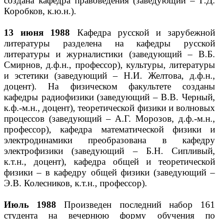
создана кафедра правоведения (заведующий – Г.Д.
Коробков, к.ю.н.).
13 июня 1988
Кафедра русской и зарубежной
литературы разделена на кафедры русской
литературы и журналистики (заведующий – В.Б.
Смирнов, д.ф.н., профессор), культуры, литературы
и эстетики (заведующий – Н.И. Желтова, д.ф.н.,
доцент). На физическом факультете созданы
кафедры радиофизики (заведующий – В.В. Черный,
к.ф.-м.н., доцент), теоретической физики и волновых
процессов (заведующий – А.Г. Морозов, д.ф.-м.н.,
профессор), кафедра математической физики и
электродинамики преобразована в кафедру
электрофизики (заведующий – Б.Н. Сипливый,
к.т.н., доцент), кафедра общей и теоретической
физики – в кафедру общей физики (заведующий –
Э.В. Колесников, к.т.н., профессор).
Июль 1988
Произведен последний набор 161
студента на вечернюю форму обучения по