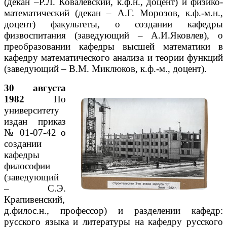
(декан –Р.Л. Ковалевский, к.ф.н., доцент) и физико-
математический (декан – А.Г. Морозов, к.ф.-м.н.,
доцент) факультеты, о создании кафедры
физвоспитания (заведующий – А.И.Яковлев), о
преобразовании кафедры высшей математики в
кафедру математического анализа и теории функций
(заведующий – В.М. Миклюков, к.ф.-м., доцент).
30 августа
1982
По
университету
издан приказ
№ 01-07-42 о
создании
кафедры
философии
(заведующий
– С.Э.
Крапивенский,
д.филос.н., профессор) и разделении кафедр:
русского языка и литературы на кафедру русского