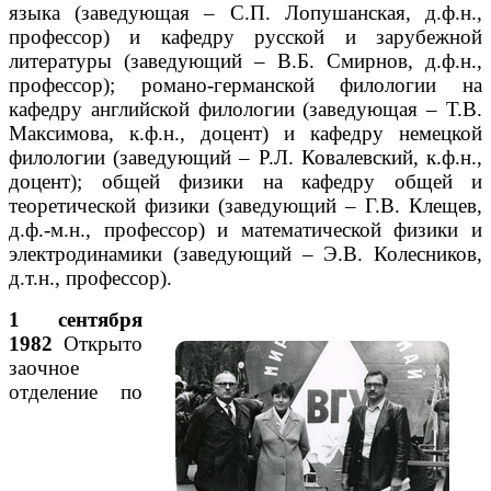
языка (заведующая – С.П. Лопушанская, д.ф.н.,
профессор) и кафедру русской и зарубежной
литературы (заведующий – В.Б. Смирнов, д.ф.н.,
профессор); романо-германской филологии на
кафедру английской филологии (заведующая – Т.В.
Максимова, к.ф.н., доцент) и кафедру немецкой
филологии (заведующий – Р.Л. Ковалевский, к.ф.н.,
доцент); общей физики на кафедру общей и
теоретической физики (заведующий – Г.В. Клещев,
д.ф.-м.н., профессор) и математической физики и
электродинамики (заведующий – Э.В. Колесников,
д.т.н., профессор).
1 сентября
1982
Открыто
заочное
отделение по