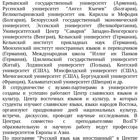
Ереванский государственный университет (Армения),
Русенский университет "Ангел Кънчев" (Болгария),
Великотырновский университет им. Кирилла и Мефодия
(Болгария), Белорусский государственный экономический
университет, Эссекский университет (Великобритания),
Университетский Центр "Савария" Западно-Венгерского
университета (Венгрия), Кельнский университет (Германия),
Кельнский институт прикладных наук (Германия),
Мюнхенский институт иностранных языков и переводчиков
(Германия), Международная школа "Иллиг ин Панков
(Германия), Цзилиньский государственный университет
(Китай), Лодзинский университет (Польша), Кентский
университет (США), Мэнсфилдский университет (США),
Мичиганский университет (США), Бургундский университет
(Франция), Хальмштатский университет (Швеция) и др.
В сотрудничестве с вузами-партнерами в университете
созданы и успешно работают Центр славянских языков и
культур, Центр восточных языков и культур, в которых
студенты изучают славянские языки, языки народов Востока,
организуют празднование дней национальных культур,
встречи, дискуссии, проводят научные исследования. В
Центрах совместно с преподавателями ВолГУ
образовательную и научную работу ведут профессора
университетов Европы и Азии.
По программе "Русский язык как иностранный" в Центре