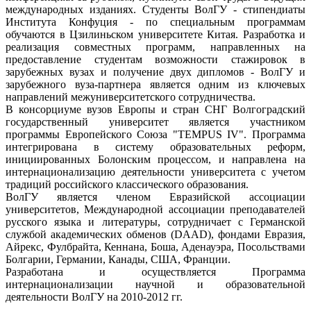
международных изданиях. Студенты ВолГУ - стипендиаты
Института Конфуция - по специальным программам
обучаются в Цзилиньском университете Китая. Разработка и
реализация совместных программ, направленных на
предоставление студентам возможности стажировок в
зарубежных вузах и получение двух дипломов - ВолГУ и
зарубежного вуза-партнера является одним из ключевых
направлений межуниверситетского сотрудничества.
В консорциуме вузов Европы и стран СНГ Волгоградский
государственный университет является участником
программы Европейского Союза "TEMPUS IV". Программа
интегрирована в систему образовательных реформ,
инициированных Болонским процессом, и направлена на
интернационализацию деятельности университета с учетом
традиций российского классического образования.
ВолГУ является членом Евразийской ассоциации
университетов, Международной ассоциации преподавателей
русского языка и литературы, сотрудничает с Германской
службой академических обменов (DAAD), фондами Евразия,
Айрекс, Фулбрайта, Кеннана, Боша, Аденауэра, Посольствами
Болгарии, Германии, Канады, США, Франции.
Разработана и осуществляется Программа
интернационализации научной и образовательной
деятельности ВолГУ на 2010-2012 гг.