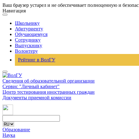
Ваш браузер устарел и не обеспечивает полноценную и безопа
Навигация
Школьнику
Абитуриенту
Обучающемуся
Сотруднику
Выпускнику
Волонтеру
Рейтинг в ВолГУ
Сведения об образовательной организации
Сервис "Личный кабинет"
Центр тестирования иностранных граждан
Документы приемной комиссии
Образование
Наука