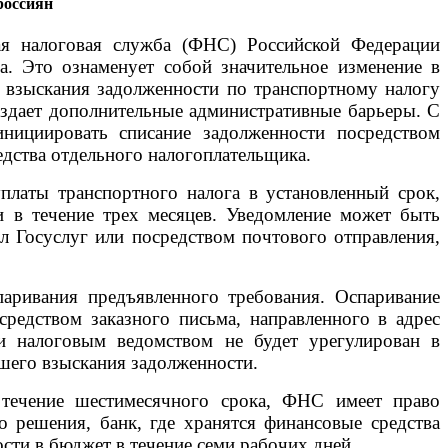
россиян
ая налоговая служба (ФНС) Российской Федерации
а. Это ознаменует собой значительное изменение в
 взыскания задолженности по транспортному налогу
оздает дополнительные административные барьеры. С
нициировать списание задолженности посредством
едства отдельного налогоплательщика.
платы транспортного налога в установленный срок,
 в течение трех месяцев. Уведомление может быть
л Госуслуг или посредством почтового отправления,
аривания предъявленного требования. Оспаривание
редством заказного письма, направленного в адрес
 и налоговым ведомством не будет урегулирован в
шего взыскания задолженности.
 течение шестимесячного срока, ФНС имеет право
о решения, банк, где хранятся финансовые средства
сти в бюджет в течение семи рабочих дней.