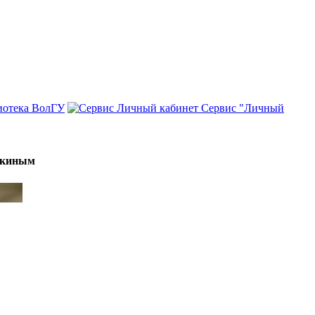
иотека ВолГУ
Сервис "Личный
мякиным