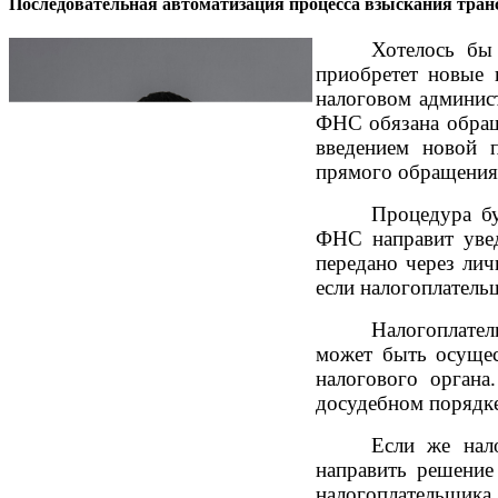
Последовательная автоматизация процесса взыскания тран
Хотелось бы
приобретет новые 
налоговом админис
ФНС обязана обраща
введением новой 
прямого обращения 
Процедура бу
ФНС направит увед
передано через лич
если налогоплательщ
Налогоплател
может быть осущес
налогового органа
досудебном порядке
Если же нал
направить решение
налогоплательщика,