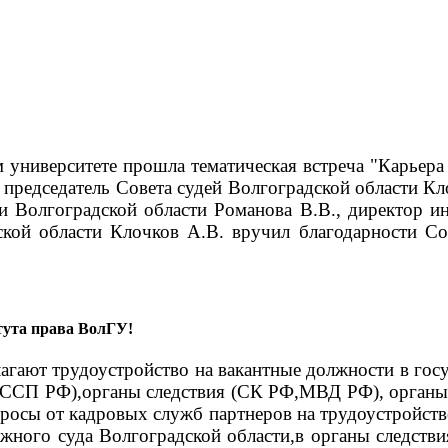
м университете прошла тематическая встреча "Карье
председатель Совета судей Волгоградской области Кл
и Волгоградской области Романова В.В., директор и
ской области Клочков А.В. вручил благодарности Со
тута права ВолГУ!
ают трудоустройство на вакантные должности в госу
ФССП РФ),органы следствия (СК РФ,МВД РФ), органы 
росы от кадровых служб партнеров на трудоустройство
жного суда Волгоградской области,в органы следст