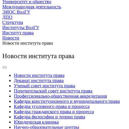
Университет и общество
Международная деятельность
ЭИОС ВолГУ
ДПО
Структура
Институты ВолГУ
Институт права
Новости
Новости института права
Новости института права
Новости института права
Деканат института права
Ученый совет института права
Попечительский совет института права
Профессионально-общественная аккредитация
Кафедра конституционного и муниципального права
Кафедра уголовного права и процесса
Кафедра гражданского права и процесса
Кафедра философии и теории права
Юридическая клиника
Научно-образовательные центры