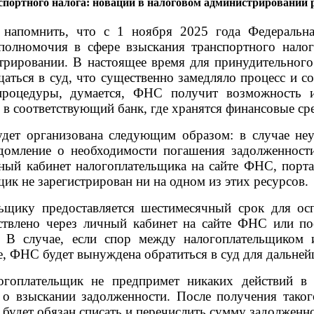
спортного налога: новации в налоговом администрировании 
 напомнить, что с 1 ноября 2025 года Федеральн
полномочия в сфере взыскания транспортного налог
трировании. В настоящее время для принудительного
ться в суд, что существенно замедляло процесс и с
процедуры, думается, ФНС получит возможность и
в соответствующий банк, где хранятся финансовые ср
дет организована следующим образом: в случае неу
омление о необходимости погашения задолженности
ный кабинет налогоплательщика на сайте ФНС, порта
ик не зарегистрирован ни на одном из этих ресурсов.
ьщику предоставляется шестимесячный срок для осп
твлено через личный кабинет на сайте ФНС или пос
. В случае, если спор между налогоплательщиком
, ФНС будет вынуждена обратиться в суд для дальней
огоплательщик не предпримет никаких действий в
 о взыскании задолженности. После получения таког
 будет обязан списать и перечислить сумму задолженно