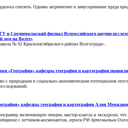
далось снизить. Однако загрязнение и замусоривание пруда про
У и Средневолжский филиал Всероссийского научно-исследо
й дом на Волге»
школа № 92 Краснооктябрьского района Волгограда».
вки «География» кафедры географии и картографии приняли 
во с природным и социально-экономическим потенциалом этого
исследований.
еография» кафедры географии и картографии Алия Менжанов
грамму, включающую лекции, мастер-классы и экскурсии, что 
общение с летчиком-космонавтом,
героем РФ Артемьевым Олег