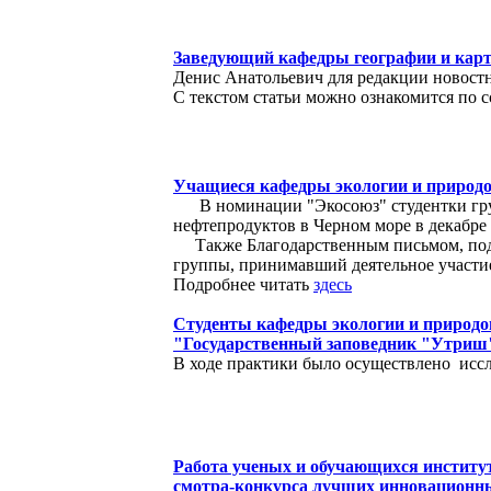
Заведующий кафедры географии и карто
Денис Анатольевич для редакции новостн
С текстом статьи можно ознакомится по 
Учащиеся кафедры экологии и природо
В номинации "Экосоюз" студентки гру
нефтепродуктов в Черном море в декабре
Также Благодарственным письмом, подп
группы, принимавший деятельное участи
Подробнее читать
здесь
Студенты кафедры экологии и природо
"Государственный заповедник "Утриш
В ходе практики было осуществлено исс
Работа ученых и обучающихся институт
смотра-конкурса лучших инновационн