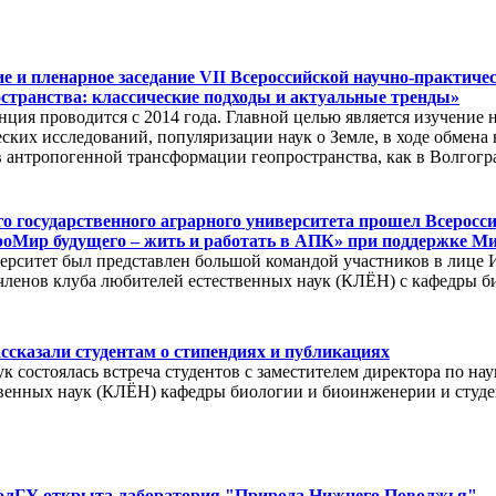
тие и пленарное заседание VII Всероссийской научно-практи
странства: классические подходы и актуальные тренды»
ия проводится с 2014 года. Главной целью является изучение 
ских исследований, популяризации наук о Земле, в ходе обмен
антропогенной трансформации геопространства, как в Волгоград
го государственного аграрного университета прошел Всерос
оМир будущего – жить и работать в АПК» при поддержке Ми
итет был представлен большой командой участников в лице Ин
 членов клуба любителей естественных наук (КЛЁН) с кафедры 
сказали студентам о стипендиях и публикациях
ук состоялась встреча студентов с заместителем директора по 
твенных наук (КЛЁН) кафедры биологии и биоинженерии и студе
 ВолГУ открыта лаборатория "Природа Нижнего Поволжья"