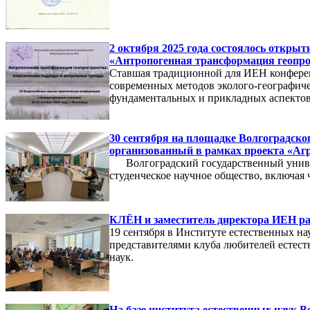
2 октября 2025 года состоялось откры
«Антропогенная трансформация геопро
Ставшая традиционной для ИЕН конференц
современных методов эколого-географиче
фундаментальных и прикладных аспектов 
30 сентября на площадке Волгоградско
организованный в рамках проекта «Агр
Волгоградский государственный универс
студенческое научное общество, включая
КЛЁН и заместитель директора ИЕН рас
19 сентября в Институте естественных на
представителями клуба любителей естес
наук.
На базе института естественных наук