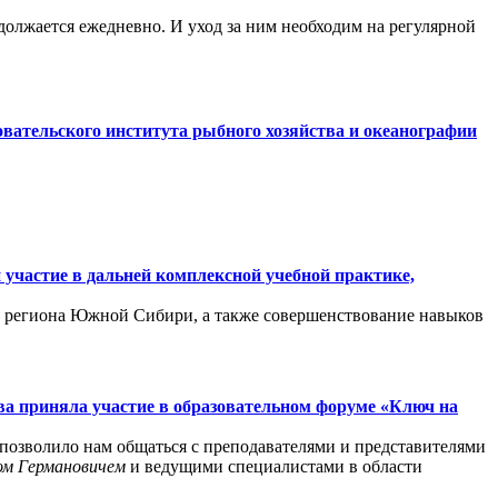
должается ежедневно. И уход за ним необходим на регулярной
вательского института рыбного хозяйства и океанографии
участие в дальней комплексной учебной практике,
 региона Южной Сибири, а также совершенствование навыков
а приняла участие в образовательном форуме «Ключ на
позволило нам общаться с преподавателями и представителями
ом Германовичем
и ведущими специалистами в области