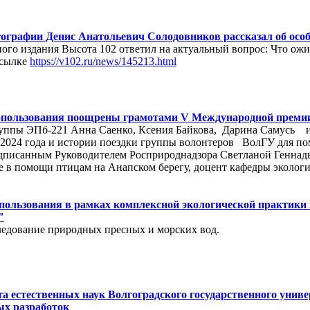
графии Денис Анатольевич Солодовников рассказал об особе
ого издания Высота 102 ответил на актуальный вопрос: Что ожи
ссылке
https://v102.ru/news/145213.html
пользования поощрены грамотами V Международной премии 
ппы ЭПб-221 Анна Саенко, Ксения Байкова, Дарина Самусь 
 2024 года и истории поездки группы волонтеров ВолГУ для по
исанным Руководителем Росприроднадзора Светланой Геннадье
е в помощи птицам на Анапском берегу, доцент кафедры эколог
пользования в рамках комплексной экологической практики
"
ледование природных пресных и морских вод.
а естественных наук Волгоградского государственного униве
ых разработок