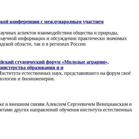
ческой конференции с международным участием
научных аспектов взаимодействия общества и природы,
а научной информации и обсуждении практически значимых
ской области, так и в регионах России
сийский студенческий форум «Молодые аграрии»,
нистерства образования и н
ститута естественных наук, представившего на форум своё
биологии и биоинженерии.
науке и внешним связям Алексеем Сергеевичем Венецианским и
нтами других направлений обучения института естественных