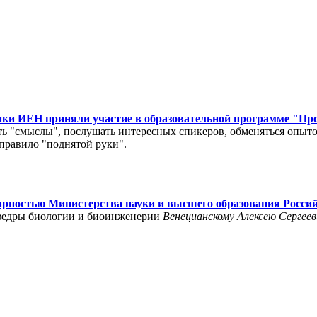
удники ИЕН приняли участие в образовательной программе "П
ь "смыслы", послушать интересных спикеров, обменяться опыто
правило "поднятой руки".
рностью Министерства науки и высшего образования Росси
афедры биологии и биоинженерии
Венецианскому Алексею Сергеев