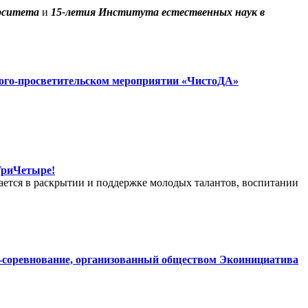
ерситета
и
15-летия Института естественных наук в
лого-просветительском мероприятии «ЧистоДА»
ТриЧетыре!
ается в раскрытии и поддержке молодых талантов, воспитании
ик-соревнование, организованный обществом Экоинициатива