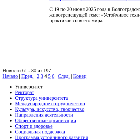
С 19 по 20 июня 2025 года в Волгоградс
животрепещущей теме: «Устойчивое техно
практиков со всего мира.
Новости 61 - 80 из 197
Начало
|
Пред.
|
2
3
4
5
6
|
След.
|
Конец
Университет
Ректорат
Структура университета
Международное сотрудничество
Культура, искусство, творчество
Направления деятельности
Общественные организации
Спорт и здоровье
Социальная поддержка
Программа устойчивого развития