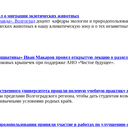
ал о миграции экзотических животных
равда». Волгоград
доцент кафедры экологии и природопользов
еских животных в нашу климатическую зону и о тех незаметных
нициативы» Иван Макаров провел открытую лекцию о раздель
тиковых крышечек при поддержке АНО «Чистое будущее».
арственного университета прошли полевую учебную практику 
за пределами Волгоградского региона, чтобы дать студентам воз
привычными условиями родных краёв.
иродопользования приняли участие в работах по улучшению 