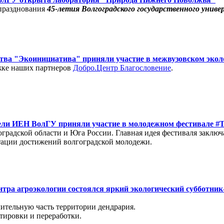
 празднования
45-летия Волгоградского государственного унив
ества "Экоинициатива" приняли участие в межвузовском эко
жке наших партнеров
Добро.Центр Благословение
.
атели ИЕН ВолГУ приняли участие в молодежном фестивале #
радской области и Юга России. Главная идея фестиваля заключ
нтации достижений волгоградской молодежи.
нтра агроэкологии состоялся яркий экологический субботн
ительную часть территории дендрария.
тировки и переработки.