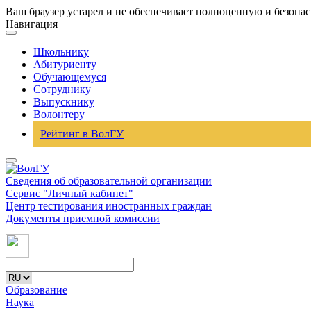
Ваш браузер устарел и не обеспечивает полноценную и безопа
Навигация
Школьнику
Абитуриенту
Обучающемуся
Сотруднику
Выпускнику
Волонтеру
Рейтинг в ВолГУ
Сведения об образовательной организации
Сервис "Личный кабинет"
Центр тестирования иностранных граждан
Документы приемной комиссии
Образование
Наука