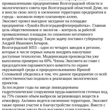
промышленными предприятиями Волгоградской области и
экологического совета при Волгоградской областной Думе, но
и внесли свою лепту в озеленение территории предприятия и
города - заложили новую платановую аллею.
Экосовет провел выездное заседание на площадке
предприятия «Лукойл-Волгограднефтепереработка». Главная
цель общественников и экологов – контроль за работой
промышленных площадок по снижению негативного
воздействия на природу. Такую задачу поставил губернатор
Андрей Иванович Бочаров.
Волгоградский НПЗ – один из четырех заводов в регионе,
которые в числе первых начали внедрять наилучшие
доступные технологии. Модернизация производства уже
выполнена примерно на 60%. Члены Экосовета во главе с
председателем парламентского комитета по охране
окружающей среды и природопользованию Ириной
Соловьевой убедились в том, что данное предприятие со всей
ответственностью подошло к реализации экологических
проектов.
За последние годы на заводе ликвидированы
гидротехнические сооружения пруда-накопителя сточных вод,
на 75% снижен объем выбросов загрязняющих веществ в
атмосферу. Активно ведется озеленение территории. Экосовет
также принял участие в благоустройстве площадки. Вместе с
руководством завода была высажена аллея платанов –