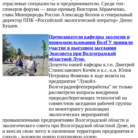
отраслевые специалисты и предприниматели. Среди топ-
спикеров форума — вице-премьер Виктория Абрамченко,
глава Минприроды России Александр Козлов и генеральный
директор ППК «Российский экологический оператор» Денис
Буцаев.
Преподаватели кафедры экологии и
природопользования ВолГУ приняли
участие в выездном заседании
Экосовета при Волгоградской
областной Думе.
Доценты нашей кафедры к.т.н. Дмитрий
Станиславович Кичёв и к.с.-х.н. Юлия
Петровна Фоменко в ходе визита на
предприятие "Лукойл-
Волгограднефтепереработка" не только
рассмотрели вопросы внедрения
природосберегающих технологий на
совместном заседании рабочей группы
по мониторингу реализации
экологических мероприятий
промышленными предприятиями Волгоградской области и
экологического совета при Волгоградской областной Думе, но
и внесли свою лепту в озеленение территории предприятия и
города - заложили новую платановую аллею.