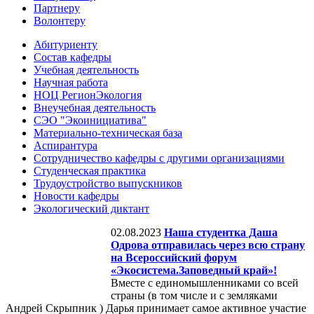
Партнеру
Волонтеру
Абитуриенту
Состав кафедры
Учебная деятельность
Научная работа
НОЦ РегионЭкология
Внеучебная деятельность
СЭО "Экоинициатива"
Материально-техническая база
Аспирантура
Сотрудничество кафедры с другими организациями
Студенческая практика
Трудоустройство выпускников
Новости кафедры
Экологический диктант
02.08.2023
Наша студентка Даша
Одрова отправилась через всю страну
на Всероссийский форум
«Экосистема.Заповедный край»!
Вместе с единомышленниками со всей
страны (в том числе и с земляками
Андрей Скрыпник ) Дарья принимает самое активное участие