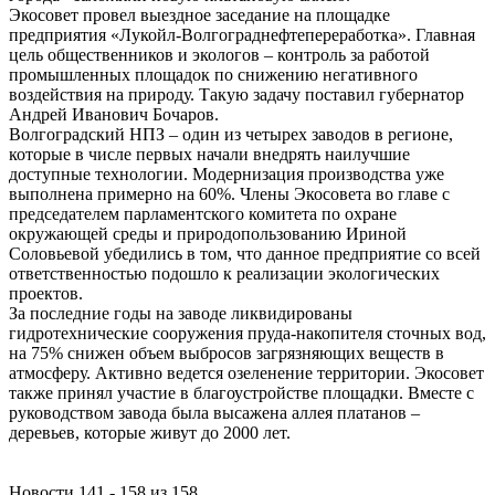
Экосовет провел выездное заседание на площадке
предприятия «Лукойл-Волгограднефтепереработка». Главная
цель общественников и экологов – контроль за работой
промышленных площадок по снижению негативного
воздействия на природу. Такую задачу поставил губернатор
Андрей Иванович Бочаров.
Волгоградский НПЗ – один из четырех заводов в регионе,
которые в числе первых начали внедрять наилучшие
доступные технологии. Модернизация производства уже
выполнена примерно на 60%. Члены Экосовета во главе с
председателем парламентского комитета по охране
окружающей среды и природопользованию Ириной
Соловьевой убедились в том, что данное предприятие со всей
ответственностью подошло к реализации экологических
проектов.
За последние годы на заводе ликвидированы
гидротехнические сооружения пруда-накопителя сточных вод,
на 75% снижен объем выбросов загрязняющих веществ в
атмосферу. Активно ведется озеленение территории. Экосовет
также принял участие в благоустройстве площадки. Вместе с
руководством завода была высажена аллея платанов –
деревьев, которые живут до 2000 лет.
Новости 141 - 158 из 158