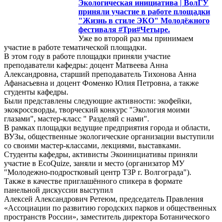
Экологическая инициатива | ВолГУ
приняли участие в работе площадки
"Жизнь в стиле ЭКО" Молодёжного
фестиваля #Три#Четыре.
Уже во второй раз мы принимаем
участие в работе тематической площадки.
В этом году в работе площадки приняли участие
преподаватели кафедры: доцент Матвеева Анна
Александровна, старший преподаватель Тихонова Анна
Афанасьевна и доцент Фоменко Юлия Петровна, а также
студенты кафедры.
Были представлены следующие активности: экофейки,
экокроссворды, творческий конкурс "Экология моими
глазами", мастер-класс " Разделяй с нами".
В рамках площадки ведущие предприятия города и области,
ВУЗы, общественные экологические организации выступили
со своими мастер-классами, лекциями, выставками.
Студенты кафедры, активисты Экоинициативы приняли
участие в EcoQuizе, заняли и место (организатор МУ
"Молодежно-подростковый центр ТЗР г. Волгограда").
Также в качестве приглашённого спикера в формате
панельной дискуссии выступил
Алексей Александрович Ретеюм, председатель Правления
«Ассоциации по развитию городских парков и общественных
пространств России», заместитель директора Ботанического