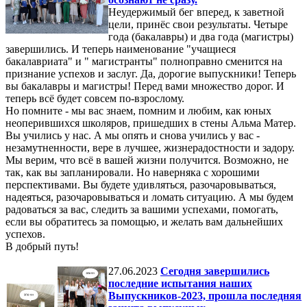
Неудержимый бег вперед, к заветной
цели, принёс свои результаты. Четыре
года (бакалавры) и два года (магистры)
завершились. И теперь наименование "учащиеся
бакалавриата" и " магистранты" полноправно сменится на
признание успехов и заслуг. Да, дорогие выпускники! Теперь
вы бакалавры и магистры! Перед вами множество дорог. И
теперь всё будет совсем по-взрослому.
Но помните - мы вас знаем, помним и любим, как юных
неоперившихся школяров, пришедших в стены Альма Матер.
Вы учились у нас. А мы опять и снова учились у вас -
незамутненности, вере в лучшее, жизнерадостности и задору.
Мы верим, что всё в вашей жизни получится. Возможно, не
так, как вы запланировали. Но наверняка с хорошими
перспективами. Вы будете удивляться, разочаровываться,
надеяться, разочаровываться и ломать ситуацию. А мы будем
радоваться за вас, следить за вашими успехами, помогать,
если вы обратитесь за помощью, и желать вам дальнейших
успехов.
В добрый путь!
27.06.2023
Сегодня завершились
последние испытания наших
Выпускников-2023, прошла последняя