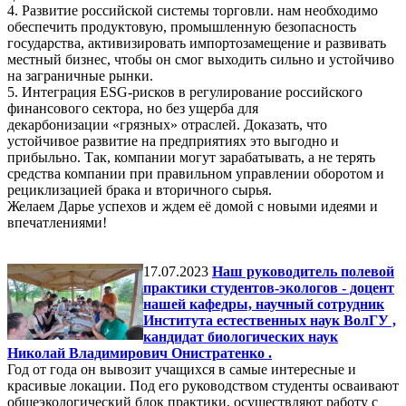
4. Развитие российской системы торговли. нам необходимо
обеспечить продуктовую, промышленную безопасность
государства, активизировать импортозамещение и развивать
местный бизнес, чтобы он смог выходить сильно и устойчиво
на заграничные рынки.
5. Интеграция ESG-рисков в регулирование российского
финансового сектора, но без ущерба для
декарбонизации «грязных» отраслей. Доказать, что
устойчивое развитие на предприятиях это выгодно и
прибыльно. Так, компании могут зарабатывать, а не терять
средства компании при правильном управлении оборотом и
рециклизацией брака и вторичного сырья.
Желаем Дарье успехов и ждем её домой с новыми идеями и
впечатлениями!
17.07.2023
Наш руководитель полевой
практики студентов-экологов - доцент
нашей кафедры, научный сотрудник
Института естественных наук ВолГУ ,
кандидат биологических наук
Николай Владимирович Онистратенко .
Год от года он вывозит учащихся в самые интересные и
красивые локации. Под его руководством студенты осваивают
общеэкологический блок практики, осуществляют работу с