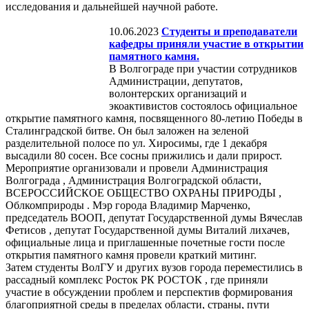
исследования и дальнейшей научной работе.
10.06.2023
Студенты и преподаватели
кафедры приняли участие в открытии
памятного камня.
В Волгограде при участии сотрудников
Администрации, депутатов,
волонтерских организаций и
экоактивистов состоялось официальное
открытие памятного камня, посвященного 80-летию Победы в
Сталинградской битве. Он был заложен на зеленой
разделительной полосе по ул. Хиросимы, где 1 декабря
высадили 80 сосен. Все сосны прижились и дали прирост.
Мероприятие организовали и провели Администрация
Волгограда , Администрация Волгоградской области,
ВСЕРОССИЙСКОЕ ОБЩЕСТВО ОХРАНЫ ПРИРОДЫ ,
Облкомприроды . Мэр города Владимир Марченко,
председатель ВООП, депутат Государственной думы Вячеслав
Фетисов , депутат Государственной думы Виталий лихачев,
официальные лица и приглашенные почетные гости после
открытия памятного камня провели краткий митинг.
Затем студенты ВолГУ и других вузов города переместились в
рассадный комплекс Росток РК РОСТОК , где приняли
участие в обсуждении проблем и перспектив формирования
благоприятной среды в пределах области, страны, пути