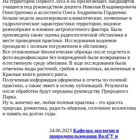
На территории Первого Леса и на прилегающих ландшафтов
учащиеся под руководством доцента Николая Владимировича
Онистратенко и ассистента Олега Андреевича Гордиенко
больше недели анализировали климатические, почвенные и
гидрологические характеристики территории, видовое
разнообразие и влияние антропогенного фактора. Была
произведена также оценка радиологической обстановки в
месте проведения практики. Исследования водоемов
проходили с полным погружением в обстановку.
Все отловленные биологические образцы после подсчета и
фото-видеофиксации без повреждений были возвращены в
естественную среду обитания. В ходе исследования были
отмечены виды растений, грибов и животных, включенные в
Красные книги разного ранга.
Полученная информация оформлена в отчеты по полевой
практики, а также ляжет в основу публикаций. Результаты
после обработки будут переданы руководству Природного
Парка.
Ну и, конечно же, любая полевая практика - это красота
природы, романтика, радость общения, сплочение коллектива
и память на долгие годы.
24.06.2023
Кафедра экологии и
природопользования ВолГУ и