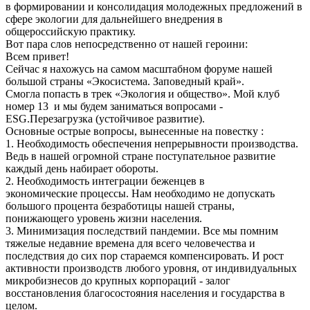
в формировании и консолидация молодежных предложений в
сфере экологии для дальнейшего внедрения в
общероссийскую практику.
Вот пара слов непосредственно от нашей героини:
Всем привет!
Сейчас я нахожусь на самом масштабном форуме нашей
большой страны «Экосистема. Заповедный край».
Смогла попасть в трек «Экология и общество». Мой клуб
номер 13 и мы будем заниматься вопросами -
ESG.Перезагрузка (устойчивое развитие).
Основные острые вопросы, вынесенные на повестку :
1. Необходимость обеспечения непрерывности производства.
Ведь в нашей огромной стране поступательное развитие
каждый день набирает обороты.
2. Необходимость интеграции беженцев в
экономические процессы. Нам необходимо не допускать
большого процента безработицы нашей страны,
понижающего уровень жизни населения.
3. Минимизация последствий пандемии. Все мы помним
тяжелые недавние времена для всего человечества и
последствия до сих пор стараемся компенсировать. И рост
активности производств любого уровня, от индивидуальных
микробизнесов до крупных корпораций - залог
восстановления благосостояния населения и государства в
целом.