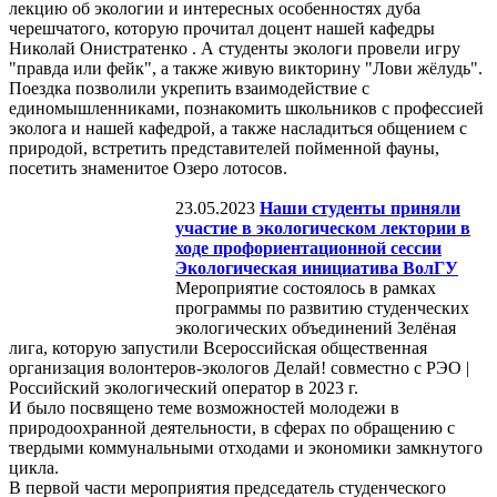
лекцию об экологии и интересных особенностях дуба
черешчатого, которую прочитал доцент нашей кафедры
Николай Онистратенко . А студенты экологи провели игру
"правда или фейк", а также живую викторину "Лови жёлудь".
Поездка позволили укрепить взаимодействие с
единомышленниками, познакомить школьников с профессией
эколога и нашей кафедрой, а также насладиться общением с
природой, встретить представителей пойменной фауны,
посетить знаменитое Озеро лотосов.
23.05.2023
Наши студенты приняли
участие в экологическом лектории в
ходе профориентационной сессии
Экологическая инициатива ВолГУ
Мероприятие состоялось в рамках
программы по развитию студенческих
экологических объединений Зелёная
лига, которую запустили Всероссийская общественная
организация волонтеров-экологов Делай! совместно с РЭО |
Российский экологический оператор в 2023 г.
И было посвящено теме возможностей молодежи в
природоохранной деятельности, в сферах по обращению с
твердыми коммунальными отходами и экономики замкнутого
цикла.
В первой части мероприятия председатель студенческого