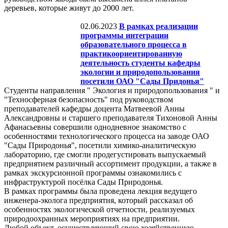
деревьев, которые живут до 2000 лет.
02.06.2023
В рамках реализации
программы интеграции
образовательного процесса в
практикоориентированную
деятельность студенты кафедры
экологии и природопользования
посетили ОАО "Сады Придонья"
Студенты направления " Экология и природопользования " и
"Техносферная безопасность" под руководством
преподавателей кафедры доцента Матвеевой Анны
Александровны и старшего преподавателя Тихоновой Анны
Афанасьевны совершили однодневное знакомство с
особенностями технологического процесса на заводе ОАО
"Сады Природонья", посетили химико-аналитическую
лабораторию, где смогли продегустировать выпускаемый
предприятием различный ассортимент продукции, а также в
рамках экскурсионной программы ознакомились с
инфраструктурой посёлка Сады Природонья.
В рамках программы была проведена лекция ведущего
инженера-эколога предприятия, который рассказал об
особенностях экологической отчетности, реализуемых
природоохранных мероприятиях на предприятии.
Любой объект, осуществляющий свою хозяйственную