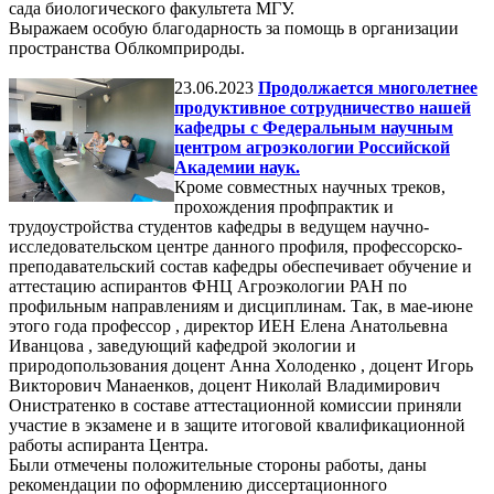
сада биологического факультета МГУ.
Выражаем особую благодарность за помощь в организации
пространства Облкомприроды.
23.06.2023
Продолжается многолетнее
продуктивное сотрудничество нашей
кафедры с Федеральным научным
центром агроэкологии Российской
Академии наук.
Кроме совместных научных треков,
прохождения профпрактик и
трудоустройства студентов кафедры в ведущем научно-
исследовательском центре данного профиля, профессорско-
преподавательский состав кафедры обеспечивает обучение и
аттестацию аспирантов ФНЦ Агроэкологии РАН по
профильным направлениям и дисциплинам. Так, в мае-июне
этого года профессор , директор ИЕН Елена Анатольевна
Иванцова , заведующий кафедрой экологии и
природопользования доцент Анна Холоденко , доцент Игорь
Викторович Манаенков, доцент Николай Владимирович
Онистратенко в составе аттестационной комиссии приняли
участие в экзамене и в защите итоговой квалификационной
работы аспиранта Центра.
Были отмечены положительные стороны работы, даны
рекомендации по оформлению диссертационного