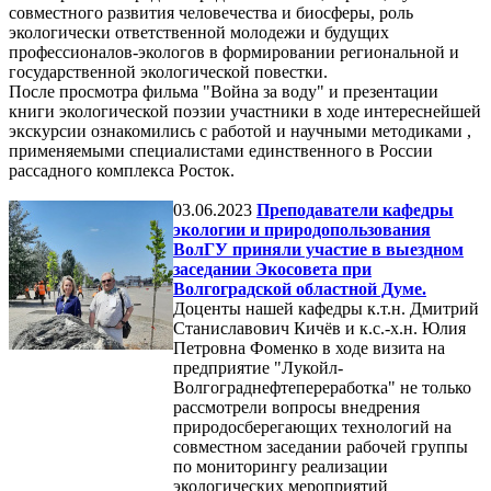
совместного развития человечества и биосферы, роль
экологически ответственной молодежи и будущих
профессионалов-экологов в формировании региональной и
государственной экологической повестки.
После просмотра фильма "Война за воду" и презентации
книги экологической поэзии участники в ходе интереснейшей
экскурсии ознакомились с работой и научными методиками ,
применяемыми специалистами единственного в России
рассадного комплекса Росток.
03.06.2023
Преподаватели кафедры
экологии и природопользования
ВолГУ приняли участие в выездном
заседании Экосовета при
Волгоградской областной Думе.
Доценты нашей кафедры к.т.н. Дмитрий
Станиславович Кичёв и к.с.-х.н. Юлия
Петровна Фоменко в ходе визита на
предприятие "Лукойл-
Волгограднефтепереработка" не только
рассмотрели вопросы внедрения
природосберегающих технологий на
совместном заседании рабочей группы
по мониторингу реализации
экологических мероприятий