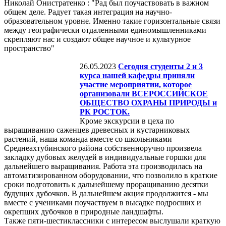
Николай Онистратенко : "Рад был поучаствовать в важном
общем деле. Радует такая интеграция на научно-
образовательном уровне. Именно такие горизонтальные связи
между географически отдаленными единомышленниками
скрепляют нас и создают общее научное и культурное
пространство"
26.05.2023
Сегодня студенты 2 и 3
курса нашей кафедры приняли
участие мероприятии, которое
организовали ВСЕРОССИЙСКОЕ
ОБЩЕСТВО ОХРАНЫ ПРИРОДЫ и
РК РОСТОК.
Кроме экскурсии в цеха по
выращиванию саженцев древесных и кустарниковых
растений, наша команда вместе со школьниками
Среднеахтубинского района собственноручно произвела
закладку дубовых желудей в индивидуальные горшки для
дальнейшего выращивания. Работа эта производилась на
автоматизированном оборудовании, что позволило в краткие
сроки подготовить к дальнейшему проращиванию десятки
будущих дубочков. В дальнейшем акция продолжится - мы
вместе с учениками поучаствуем в высадке подросших и
окрепших дубочков в природные ландшафты.
Также пяти-шестиклассники с интересом выслушали краткую