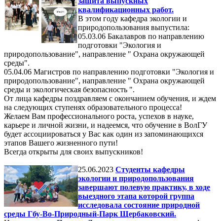
защита выпускных
квалификационных работ.
В этом году кафедра экологии и
природопользования выпустила:
05.03.06 Бакалавров по направлению
подготовки "Экология и
природопользование", направление " Охрана окружающей
среды".
05.04.06 Магистров по направлению подготовки "Экология и
природопользование", направление " Охрана окружающей
среды и экологическая безопасность ".
От лица кафедры поздравляем с окончанием обучения, и ждем
на следующих ступенях образовательного процесса!
Желаем Вам профессионального роста, успехов в науке,
карьере и личной жизни, и надеемся, что обучение в ВолГУ
будет ассоциироваться у Вас как один из запоминающихся
этапов Вашего жизненного пути!
Всегда открыты для своих выпускников!
25.06.2023
Студенты кафедры
экологии и природопользования
завершают полевую практику, в ходе
выездного этапа которой группа
исследовала состояние природной
среды Гбу-Во-Природный-Парк Щербаковский.