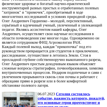
физическое здоровье и богатый научно-практический
инструментарий разных простых и отработанных полевых
"хитринок" и "примочек", приобретаемый в ходе
многолетних исследований в условиях природной среды.
Олег Андреевич Гордиенко - молодой, перспективный,
серьёзный и вдумчивый ученый, увлеченный и увлекающий
педагог. Являясь ассистентом нашей кафедры, Олег
Андреевич, осуществляет свои научные исследования в
области почвоведения уже многие годы. Одновременно он
является сотрудником ФНЦ Агроэкологии РАН.
Каждый полевой выход, каждая "прикопочка" под его
руководством превращается для студентов в приключение,
расследование, путешествие в летопись Земли. Стоя в
прохладной глубине собственноручно выкопанного разреза,
Олег Андреевич простым доходчивым языком объясняет
сложные вопросы стратиграфии, почвообразования, химизма
внутрипочвенных процессов. Недаром подопечные и сами с
увлечением прорываются сквозь слои почвы и работают с
образцами прямо в разрезе или в более комфортной
обстановке полевого лагеря.
06.07.2023
Сегодня состоялось
событие, важность которого, пожалуй,
его основные герои прочувствуют и
осознают не сразу.