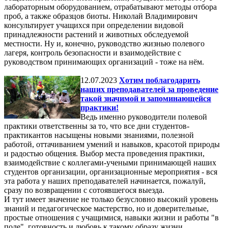
лабораторным оборудованием, отрабатывают методы отбора
проб, а также образцов биоты. Николай Владимирович
консультирует учащихся при определении видовой
принадлежности растений и животных обследуемой
местности. Ну и, конечно, руководство жизнью полевого
лагеря, контроль безопасности и взаимодействие с
руководством принимающих организаций - тоже на нём.
12.07.2023
Хотим поблагодарить
наших преподавателей за проведение
такой значимой и запоминающейся
практики!
Ведь именно руководители полевой
практики ответственны за то, что все дни студентов-
практикантов насыщены новыми знаниями, полезной
работой, оттачиванием умений и навыков, красотой природы
и радостью общения. Выбор места проведения практики,
взаимодействие с коллегами-учеными принимающей наших
студентов организации, организационные мероприятия - вся
эта работа у наших преподавателей начинается, пожалуй,
сразу по возвращении с сотоявшегося выезда.
И тут имеет значение не только безусловно высокий уровень
знаний и педагогическое мастерство, но и доверительные,
простые отношения с учащимися, навыки жизни и работы "в
поле", готовность и любовь к такому образу жизни,