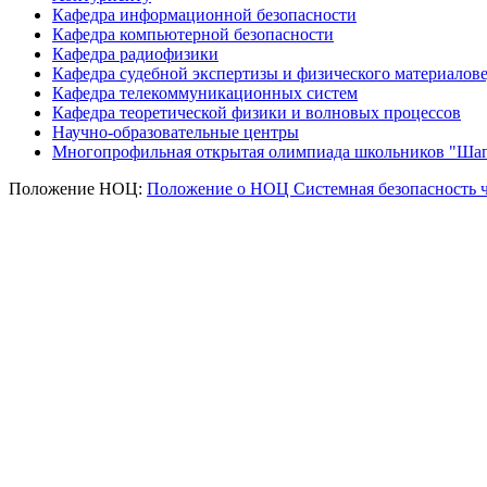
Кафедра информационной безопасности
Кафедра компьютерной безопасности
Кафедра радиофизики
Кафедра судебной экспертизы и физического материалов
Кафедра телекоммуникационных систем
Кафедра теоретической физики и волновых процессов
Научно-образовательные центры
Многопрофильная открытая олимпиада школьников "Шаг
Положение НОЦ:
Положение о НОЦ Системная безопасность ч