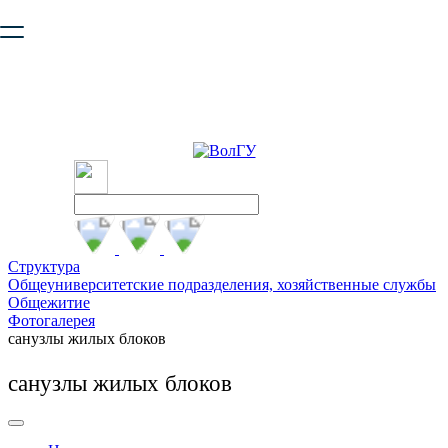
Ваш браузер устарел и не обеспечивает полноценную и
безопасную работу с сайтом. Пожалуйста
обновите браузер
,
чтобы улучшить взаимодействие с сайтом.
Структура
Общеуниверситетские подразделения, хозяйственные службы
Общежитие
Фотогалерея
санузлы жилых блоков
санузлы жилых блоков