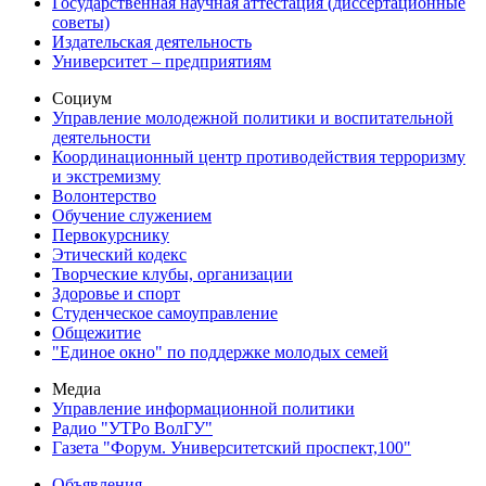
Государственная научная аттестация (диссертационные
советы)
Издательская деятельность
Университет – предприятиям
Социум
Управление молодежной политики и воспитательной
деятельности
Координационный центр противодействия терроризму
и экстремизму
Волонтерство
Обучение служением
Первокурснику
Этический кодекс
Творческие клубы, организации
Здоровье и спорт
Студенческое самоуправление
Общежитие
"Единое окно" по поддержке молодых семей
Медиа
Управление информационной политики
Радио "УТРо ВолГУ"
Газета "Форум. Университетский проспект,100"
Объявления