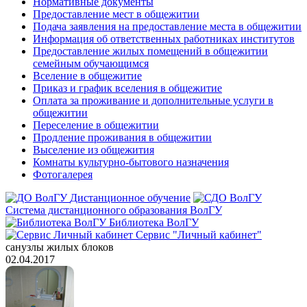
Нормативные документы
Предоставление мест в общежитии
Подача заявления на предоставление места в общежитии
Информация об ответственных работниках институтов
Предоставление жилых помещений в общежитии
семейным обучающимся
Вселение в общежитие
Приказ и график вселения в общежитие
Оплата за проживание и дополнительные услуги в
общежитии
Переселение в общежитии
Продление проживания в общежитии
Выселение из общежития
Комнаты культурно-бытового назначения
Фотогалерея
Дистанционное обучение
Система дистанционного образования ВолГУ
Библиотека ВолГУ
Сервис "Личный кабинет"
санузлы жилых блоков
02.04.2017