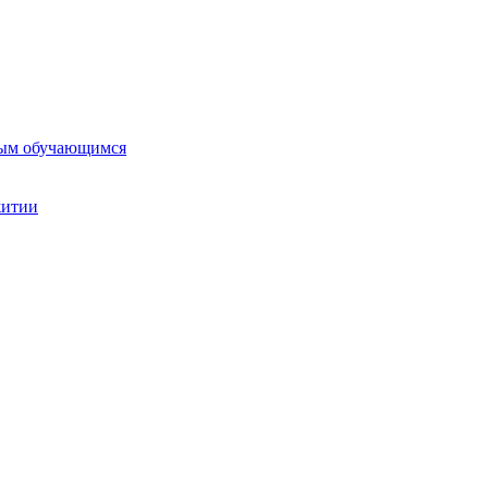
ным обучающимся
житии