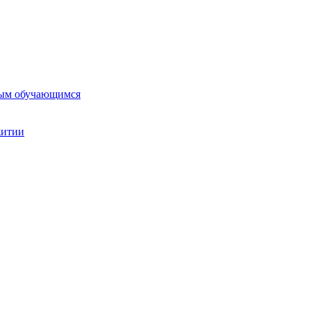
ным обучающимся
житии