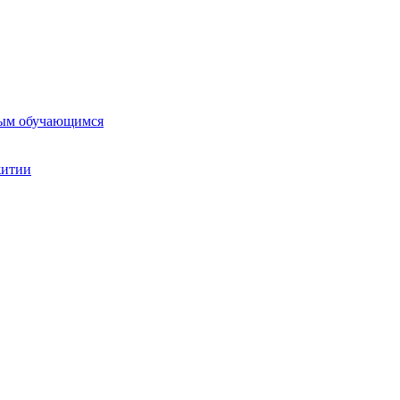
ным обучающимся
житии