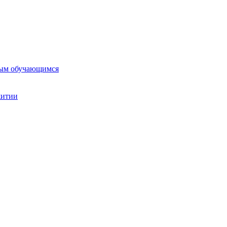
ным обучающимся
житии