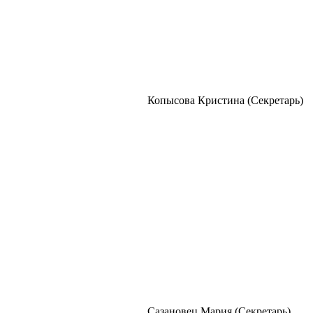
Копысова Кристина (Секретарь)
Сазановец Мария (Секретарь)