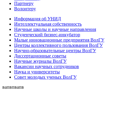
Партнеру
Волонтеру
Информация об УНИД
Интеллектуальная собственность
Научные школы и научные направления
Студенческий бизнес-инкубатор
Малые инновационные предприятия ВолГУ
Центры коллективного пользования ВолГУ
Научно-образовательные центры ВолГУ
Диссертационные советы
Научные журналы ВолГУ
Вакансии научных сотрудников
Наука и университеты
Совет молодых ученых ВолГУ
вапвпвапв