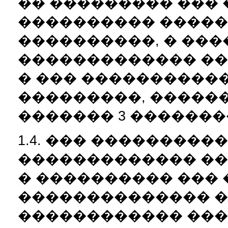
�� ��������� ��� 
���������� ������ 
����������, � ���
������������� �
� ��� �����������
���������, �����
������� 3 �������
1.4. ��� ���������
������������� �
� ���������� ��� 
�������������� �
������������ ��