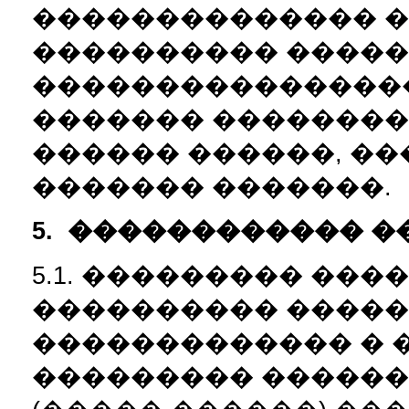
�������������� 
���������� ������
����������������
������� ��������
������ ������, ��
������� �������.
5.
������������ �
5.1. ��������� ��
���������� �����
������������� � 
��������� ������