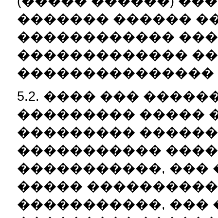
(����� ������) ��
������� ������ �
������������ ���
������������� ��
��������������� 
5.2. ���� ��� ���
��������� ����� 
��������� ������
����������� ����
�����������, ���
����� ����������
�����������, ���