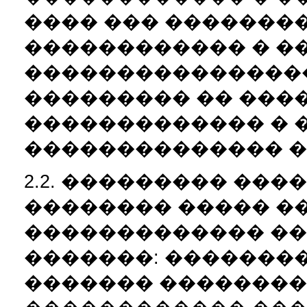
���� ��� ��������
������������ � �
���������������
��������� �� ���
������������� � 
�������������� �
2.2. ��������� ���
�������� ����� �
������������� ���
�������: ���������
������� ���������