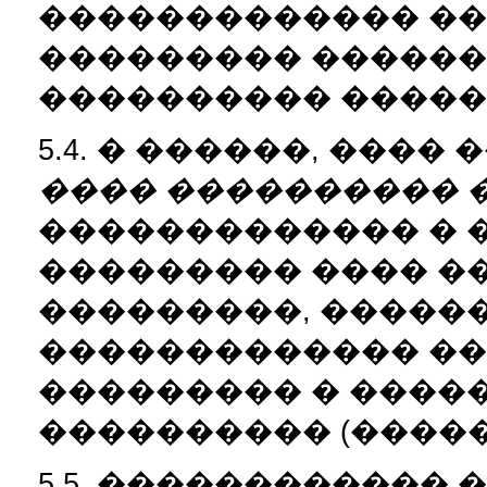
������������� ��
��������� ������
���������� �����
5.4. � ������, ���
���� ���������� 
������������� � �����
��������� ���� �
���������, �����
������������� ��
��������� � ����
���������� (�����
5.5. ������������