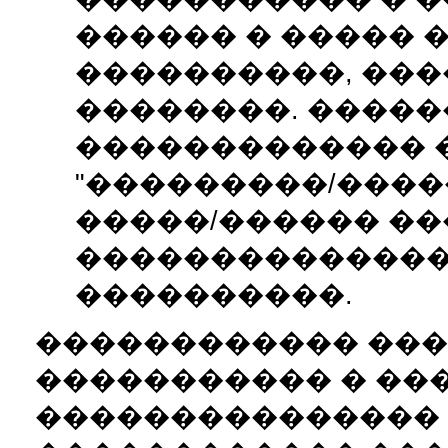
������ � ����� 
����������, ���
��������. �����
������������� 
"���������/����
�����/������ ��
��������������
����������.
������������ ��
����������� � ���
��������������� 