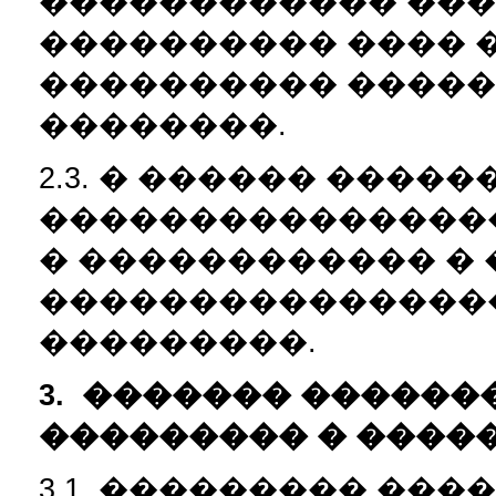
������������ ���
���������� ���� 
���������� �����
��������.
2.3. � ������ ����
���������������
� ������������ �
���������������
���������.
3.
������� ������
��������� � ����
3.1. ��������� ��