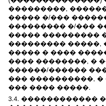
���������, �����
����� �/��� ����
��������� �/��� �
����� ��������� 
��������� �����, �
����� � ���� ����
���� ��������, � 
������/������ ��
��� ����������, �
��� ���� �����.
3.4. ������������ 