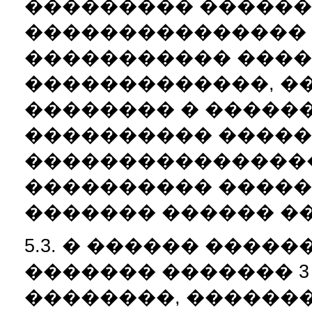
��������� ������
��������������� 
����������� ���
�������������, �
�������� � �����
���������� �����
����������������
���������� ������
������� ������ �
5.3. � ������ ����
������� ������� 
��������, ������