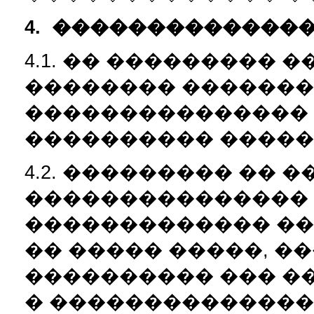
4.
��������������
4.1. �� ���������
�������� �������
���������������
���������� �����
4.2. ��������� �� 
���������������
������������� �
�� ����� �����, �
���������� ��� �
� ��������������