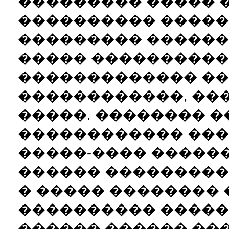
��������� ����� 
���������� �����
��������� ������
����� ����������
������������� ��
������������, ��
�����. �������� �
������������ ���
�����-���� �����
������ ��������
� ����� ��������
���������� �����
������ ������ ��