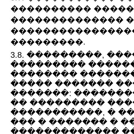
���������� �����
�������������� 
���������������
���������.
3.8. ���������, �
��������� ������
�������� �������
����� ������� ��
�������: ��������
�� ��������� ��
�����������, � �
��� � ������� � �
������������� �