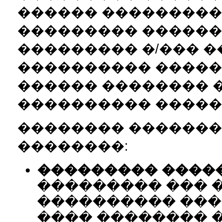
������ ���������
��������� �������
��������� �/��� 
���������� �����
������ �������� 
���������� �����
�������� �������
��������:
��������� ����
��������� ��� �
���������� ����
���� �������� 