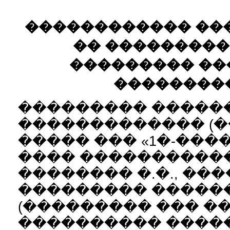
������������ ��
�� ��������
��������� ���
���������
��������� �����
������������� (�
����� ��� «1�-���
���� ����������
�������� �.�., ��
��������� �����
(��������� ��� �
���������� �����