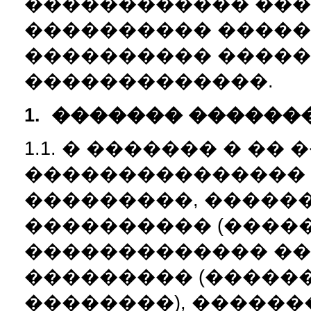
������������ ���
���������� �����
���������� �����
�������������.
1.
�������
������
1.1. � ������� � ��
���������������
���������, �����
���������� (����
������������� ��
��������� (�����
��������), �����