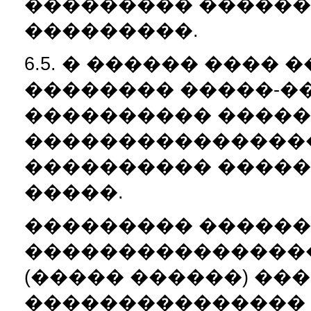
��������� ������
���������.
6.5. � ������ ����
�������� �����-�
���������� ����
����������������
���������� �����
�����.
��������� ������
����������������
(����� ������) ��
��������������� 