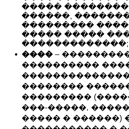
����� ��������
������, �������
��������� �����
����� ����� ��
�������������;
����
– ��������
���������� ���
���������������
�������� �����
��������� (����
���-�����, �����
����� � ������)
����������� � 