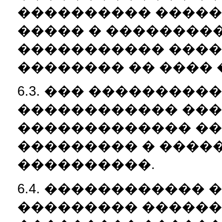
���������� �����
����� � ��������
����������� ����
�������� �� ����
6.3. ��� ���������
������������ ���
������������� �
��������� � �����
����������.
6.4. ������������
��������� �������