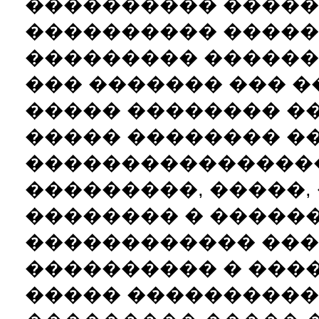
���������� �����
���������� �����
��������� ������
��� ������� ��� �
����� �������� �
����� �������� �
����������������
���������, �����,
�������� � �����
������������ ���
���������� � ���
����� ����������