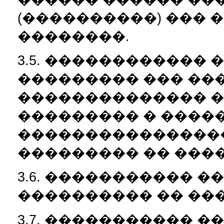
(����������) ���
��������.
3.5. ������������ 
��������� ��� ��
�������������� 
��������� � ����
���������������
��������� �� ���
3.6. ����������� 
���������� �� ��
3.7. ����������� 