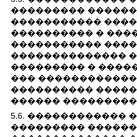
��������� ������
����������� ����
���������� � ���
����������� ����
�������������� 
��������� � ����
��� ������������
���������� �����
������ ���������
5.6. ������������
��������� ������