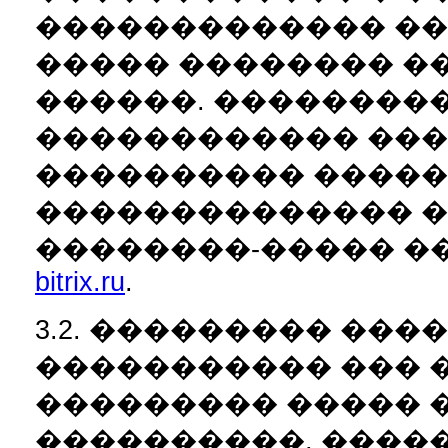
������������� �
����� �������� �
������. ���������
������������ ���
���������� �����
�������������� �
��������-����� �
bitrix.ru
.
3.2. ��������� ��
����������� ��� 
��������� ����� 
����������, ����