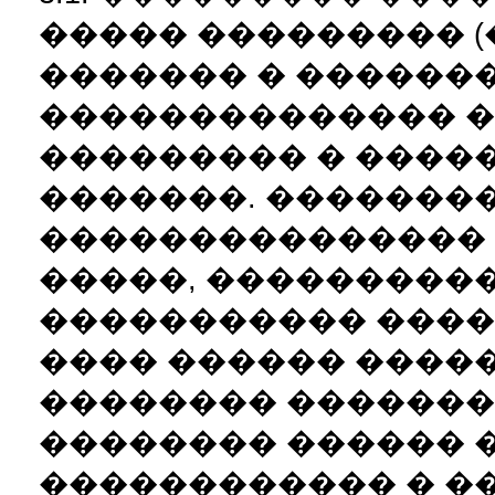
����� ��������� (
������� � ������
�������������� 
��������� � ����
�������. �������
��������������� 
�����, ���������
����������� ���� 
���� ������ ����
�������� �������
�������� ������ 
������������ � �