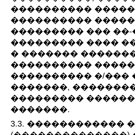
���������� �����
���������� ������
��������� ��� ��
��������� ���� �
� ������� ������
���������� �����
���������� �/���
�������, �������
��������� ������
�������.
3.3. ������������
(��������������)