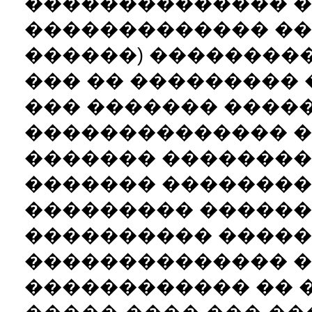
�������������� �
������������� ��
������) ��������
��� �� ���������
��� ������� ����
�������������� �
������� ��������
������� ��������
��������� ������
���������� �����
�������������� 
������������ �� 