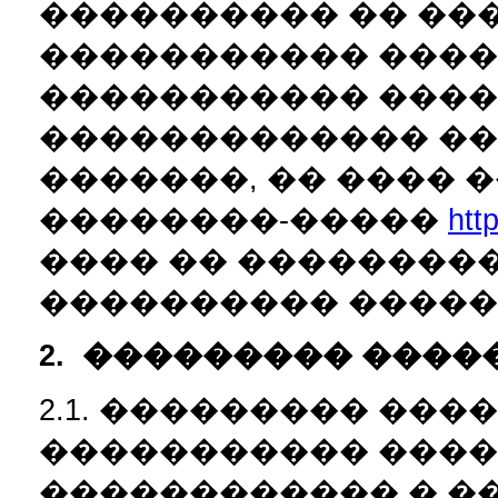
���������� �� ��
����������� ����
����������� ���
������������� ��
�������, �� ���� 
��������-�����
htt
���� �� ���������
���������� �����
2.
��������� ����
2.1. ��������� ��
����������� ���
������������ � �