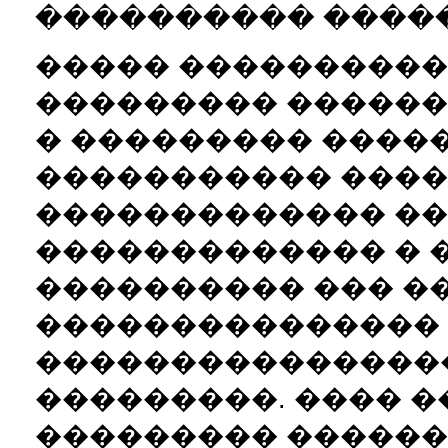
���������� ������
����� ����������
��������� �����
� ��������� ����
����������� ����
������������� �
������������� � 
���������� ��� ��
���������������
���������������
���������. ���� �
��������� �������