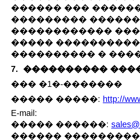
������ ��� �����
��������� ������
������������ ���
����� ����������
���������� � ���
7.
���������� ���
��� �1�-�������
����� �����:
http://www
E-mail:
����� ������:
sales@1
������ ���������