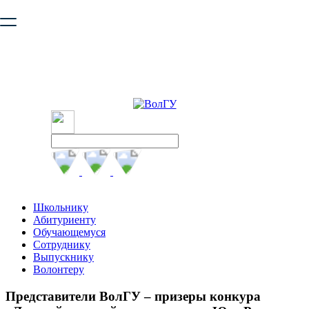
Ваш браузер устарел и не обеспечивает полноценную и
безопасную работу с сайтом. Пожалуйста
обновите браузер
,
чтобы улучшить взаимодействие с сайтом.
Школьнику
Абитуриенту
Обучающемуся
Сотруднику
Выпускнику
Волонтеру
Представители ВолГУ – призеры конкура