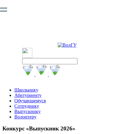
Ваш браузер устарел и не обеспечивает полноценную и
безопасную работу с сайтом. Пожалуйста
обновите браузер
,
чтобы улучшить взаимодействие с сайтом.
Школьнику
Абитуриенту
Обучающемуся
Сотруднику
Выпускнику
Волонтеру
Конкурс «Выпускник 2026»