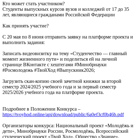
Кто может стать участником?
Студенты выпускных курсов вузов и колледжей от 17 до 35
лет, являющиеся гражданами Российской Федерации
Как принять участие?
С 20 мая по 8 июня отправить заявку на платформе проекта и
выполнить задания:
Записать видеовизитку на тему «Студенчество — главный
момент жизненного пути» и поделиться ей на личной
странице ВКонтакте с хештегами #Минобрнауки
#Росмолодежь #ТвойХод #Выпускник2026;
Загрузить скан-копию своей зачетной книжки за второй
семестр 2024/2025 учебного года и за первый семестр
2025/2026 учебного года на платформе проекта.
Подробнее в Положении Конкурса –
https://tvoyhod.online/api/download/public/6a0ef3cf0b46b.pdf
Организаторы конкурса: Национальный проект «Молодёжь и
дети», Минобрнауки России, Росмолодёжь, Всероссийский
студенческий проект «Твой Ход», Общество «Знание»,