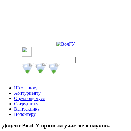
Ваш браузер устарел и не обеспечивает полноценную и
безопасную работу с сайтом. Пожалуйста
обновите браузер
,
чтобы улучшить взаимодействие с сайтом.
Школьнику
Абитуриенту
Обучающемуся
Сотруднику
Выпускнику
Волонтеру
Доцент ВолГУ приняла участие в научно-