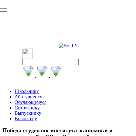
Ваш браузер устарел и не обеспечивает полноценную и
безопасную работу с сайтом. Пожалуйста
обновите браузер
,
чтобы улучшить взаимодействие с сайтом.
Школьнику
Абитуриенту
Обучающемуся
Сотруднику
Выпускнику
Волонтеру
Победа студенток института экономики и