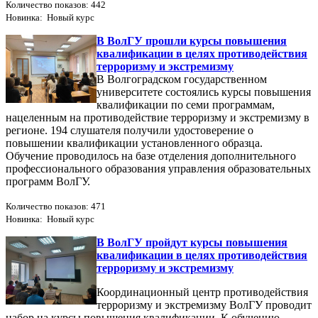
Количество показов: 442
Новинка: Новый курс
В ВолГУ прошли курсы повышения
квалификации в целях противодействия
терроризму и экстремизму
В Волгоградском государственном
университете состоялись курсы повышения
квалификации по семи программам,
нацеленным на противодействие терроризму и экстремизму в
регионе. 194 слушателя получили удостоверение о
повышении квалификации установленного образца.
Обучение проводилось на базе отделения дополнительного
профессионального образования управления образовательных
программ ВолГУ.
Количество показов: 471
Новинка: Новый курс
В ВолГУ пройдут курсы повышения
квалификации в целях противодействия
терроризму и экстремизму
Координационный центр противодействия
терроризму и экстремизму ВолГУ проводит
набор на курсы повышения квалификации. К обучению