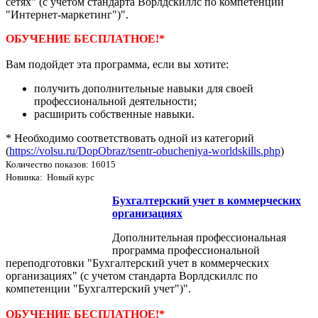
сетях" (с учетом стандарта Ворлдскиллс по компетенции
"Интернет-маркетинг")".
ОБУЧЕНИЕ БЕСПЛАТНОЕ!*
Вам подойдет эта программа, если вы хотите:
получить дополнительные навыки для своей
профессиональной деятельности;
расширить собственные навыки.
* Необходимо соответствовать одной из категорий
(
https://volsu.ru/DopObraz/tsentr-obucheniya-worldskills.php
)
Количество показов: 16015
Новинка: Новый курс
Бухгалтерский учет в коммерческих
организациях
Дополнительная профессиональная
программа профессиональной
переподготовки "Бухгалтерский учет в коммерческих
организациях" (с учетом стандарта Ворлдскиллс по
компетенции "Бухгалтерский учет")".
ОБУЧЕНИЕ БЕСПЛАТНОЕ!*