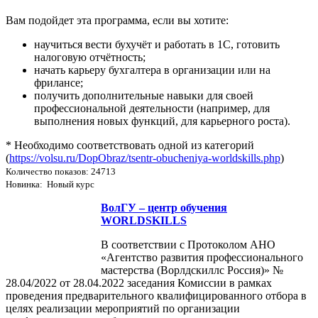
Вам подойдет эта программа, если вы хотите:
научиться вести бухучёт и работать в 1С, готовить
налоговую отчётность;
начать карьеру бухгалтера в организации или на
фрилансе;
получить дополнительные навыки для своей
профессиональной деятельности (например, для
выполнения новых функций, для карьерного роста).
* Необходимо соответствовать одной из категорий
(
https://volsu.ru/DopObraz/tsentr-obucheniya-worldskills.php
)
Количество показов: 24713
Новинка: Новый курс
ВолГУ – центр обучения
WORLDSKILLS
В соответствии с Протоколом АНО
«Агентство развития профессионального
мастерства (Ворлдскиллс Россия)» №
28.04/2022 от 28.04.2022 заседания Комиссии в рамках
проведения предварительного квалифицированного отбора в
целях реализации мероприятий по организации