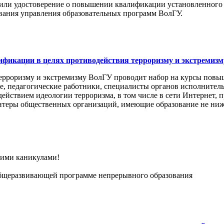
чили удостоверение о повышении квалификации установленного 
вания управления образовательных программ ВолГУ.
фикации в целях противодействия терроризму и экстремизм
ерроризму и экстремизму ВолГУ проводит набор на курсы пов
 педагогические работники, специалисты органов исполнительн
действием идеологии терроризма, в том числе в сети Интернет, 
онтеры общественных организаций, имеющие образование не ниж
ними каникулами!
общеразвивающей программе непрерывного образования