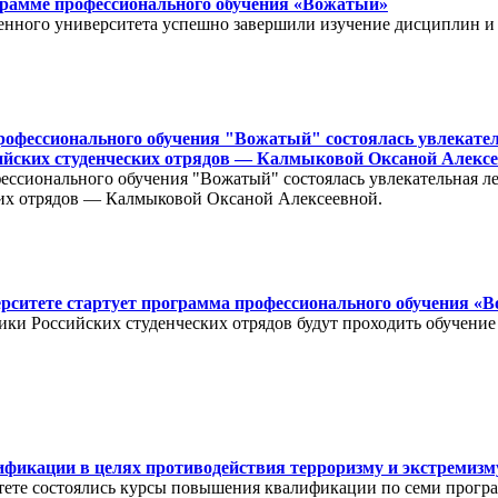
грамме профессионального обучения «Вожатый»
венного университета успешно завершили изучение дисциплин и
рофессионального обучения "Вожатый" состоялась увлекател
сийских студенческих отрядов — Калмыковой Оксаной Алексе
фессионального обучения "Вожатый" состоялась увлекательная л
ких отрядов — Калмыковой Оксаной Алексеевной.
ерситете стартует программа профессионального обучения «
ники Российских студенческих отрядов будут проходить обучени
икации в целях противодействия терроризму и экстремизм
тете состоялись курсы повышения квалификации по семи прогр