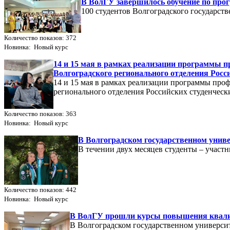
В ВолГУ завершилось обучение по про
100 студентов Волгоградского государст
Количество показов: 372
Новинка: Новый курс
14 и 15 мая в рамках реализации программы п
Волгоградского регионального отделения Рос
14 и 15 мая в рамках реализации программы про
регионального отделения Российских студенчес
Количество показов: 363
Новинка: Новый курс
В Волгоградском государственном унив
В течении двух месяцев студенты – участ
Количество показов: 442
Новинка: Новый курс
В ВолГУ прошли курсы повышения квалиф
В Волгоградском государственном универси