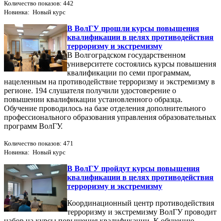
Количество показов: 442
Новинка: Новый курс
В ВолГУ прошли курсы повышения
квалификации в целях противодействия
терроризму и экстремизму
В Волгоградском государственном
университете состоялись курсы повышения
квалификации по семи программам,
нацеленным на противодействие терроризму и экстремизму в
регионе. 194 слушателя получили удостоверение о
повышении квалификации установленного образца.
Обучение проводилось на базе отделения дополнительного
профессионального образования управления образовательных
программ ВолГУ.
Количество показов: 471
Новинка: Новый курс
В ВолГУ пройдут курсы повышения
квалификации в целях противодействия
терроризму и экстремизму
Координационный центр противодействия
терроризму и экстремизму ВолГУ проводит
набор на курсы повышения квалификации. К обучению