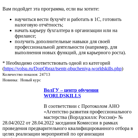
Вам подойдет эта программа, если вы хотите:
научиться вести бухучёт и работать в 1С, готовить
налоговую отчётность;
начать карьеру бухгалтера в организации или на
фрилансе;
получить дополнительные навыки для своей
профессиональной деятельности (например, для
выполнения новых функций, для карьерного роста).
* Необходимо соответствовать одной из категорий
(
https://volsu.ru/DopObraz/tsentr-obucheniya-worldskills.php
)
Количество показов: 24713
Новинка: Новый курс
ВолГУ – центр обучения
WORLDSKILLS
В соответствии с Протоколом АНО
«Агентство развития профессионального
мастерства (Ворлдскиллс Россия)» №
28.04/2022 от 28.04.2022 заседания Комиссии в рамках
проведения предварительного квалифицированного отбора в
целях реализации мероприятий по организации