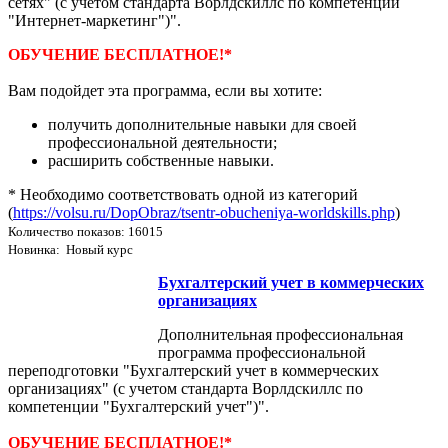
сетях" (с учетом стандарта Ворлдскиллс по компетенции
"Интернет-маркетинг")".
ОБУЧЕНИЕ БЕСПЛАТНОЕ!*
Вам подойдет эта программа, если вы хотите:
получить дополнительные навыки для своей
профессиональной деятельности;
расширить собственные навыки.
* Необходимо соответствовать одной из категорий
(
https://volsu.ru/DopObraz/tsentr-obucheniya-worldskills.php
)
Количество показов: 16015
Новинка: Новый курс
Бухгалтерский учет в коммерческих
организациях
Дополнительная профессиональная
программа профессиональной
переподготовки "Бухгалтерский учет в коммерческих
организациях" (с учетом стандарта Ворлдскиллс по
компетенции "Бухгалтерский учет")".
ОБУЧЕНИЕ БЕСПЛАТНОЕ!*