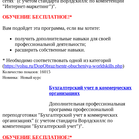
сетях" (с учетом стандарта Ворлдскиллс по компетенции
"Интернет-маркетинг")".
ОБУЧЕНИЕ БЕСПЛАТНОЕ!*
Вам подойдет эта программа, если вы хотите:
получить дополнительные навыки для своей
профессиональной деятельности;
расширить собственные навыки.
* Необходимо соответствовать одной из категорий
(
https://volsu.ru/DopObraz/tsentr-obucheniya-worldskills.php
)
Количество показов: 16015
Новинка: Новый курс
Бухгалтерский учет в коммерческих
организациях
Дополнительная профессиональная
программа профессиональной
переподготовки "Бухгалтерский учет в коммерческих
организациях" (с учетом стандарта Ворлдскиллс по
компетенции "Бухгалтерский учет")".
ОБУЧЕНИЕ БЕСПЛАТНОЕ!*