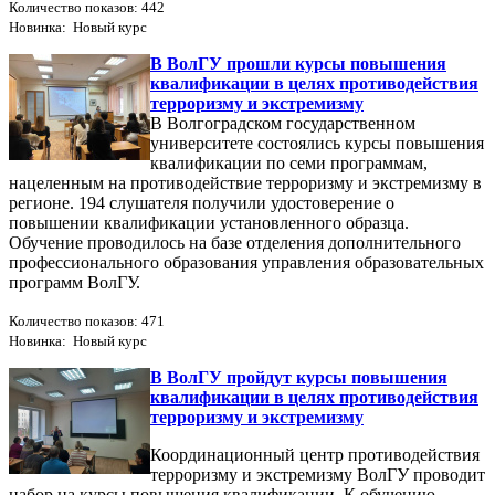
Количество показов: 442
Новинка: Новый курс
В ВолГУ прошли курсы повышения
квалификации в целях противодействия
терроризму и экстремизму
В Волгоградском государственном
университете состоялись курсы повышения
квалификации по семи программам,
нацеленным на противодействие терроризму и экстремизму в
регионе. 194 слушателя получили удостоверение о
повышении квалификации установленного образца.
Обучение проводилось на базе отделения дополнительного
профессионального образования управления образовательных
программ ВолГУ.
Количество показов: 471
Новинка: Новый курс
В ВолГУ пройдут курсы повышения
квалификации в целях противодействия
терроризму и экстремизму
Координационный центр противодействия
терроризму и экстремизму ВолГУ проводит
набор на курсы повышения квалификации. К обучению