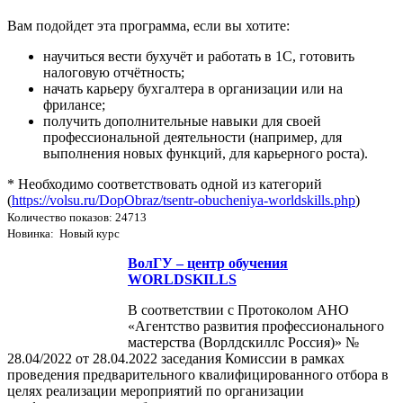
Вам подойдет эта программа, если вы хотите:
научиться вести бухучёт и работать в 1С, готовить
налоговую отчётность;
начать карьеру бухгалтера в организации или на
фрилансе;
получить дополнительные навыки для своей
профессиональной деятельности (например, для
выполнения новых функций, для карьерного роста).
* Необходимо соответствовать одной из категорий
(
https://volsu.ru/DopObraz/tsentr-obucheniya-worldskills.php
)
Количество показов: 24713
Новинка: Новый курс
ВолГУ – центр обучения
WORLDSKILLS
В соответствии с Протоколом АНО
«Агентство развития профессионального
мастерства (Ворлдскиллс Россия)» №
28.04/2022 от 28.04.2022 заседания Комиссии в рамках
проведения предварительного квалифицированного отбора в
целях реализации мероприятий по организации