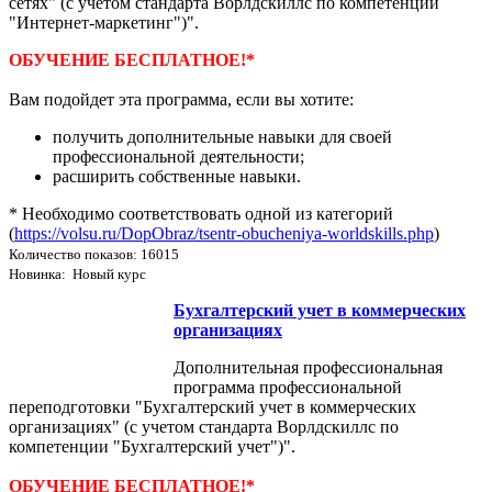
сетях" (с учетом стандарта Ворлдскиллс по компетенции
"Интернет-маркетинг")".
ОБУЧЕНИЕ БЕСПЛАТНОЕ!*
Вам подойдет эта программа, если вы хотите:
получить дополнительные навыки для своей
профессиональной деятельности;
расширить собственные навыки.
* Необходимо соответствовать одной из категорий
(
https://volsu.ru/DopObraz/tsentr-obucheniya-worldskills.php
)
Количество показов: 16015
Новинка: Новый курс
Бухгалтерский учет в коммерческих
организациях
Дополнительная профессиональная
программа профессиональной
переподготовки "Бухгалтерский учет в коммерческих
организациях" (с учетом стандарта Ворлдскиллс по
компетенции "Бухгалтерский учет")".
ОБУЧЕНИЕ БЕСПЛАТНОЕ!*