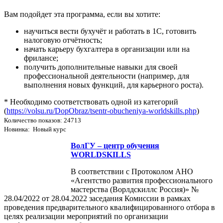
Вам подойдет эта программа, если вы хотите:
научиться вести бухучёт и работать в 1С, готовить
налоговую отчётность;
начать карьеру бухгалтера в организации или на
фрилансе;
получить дополнительные навыки для своей
профессиональной деятельности (например, для
выполнения новых функций, для карьерного роста).
* Необходимо соответствовать одной из категорий
(
https://volsu.ru/DopObraz/tsentr-obucheniya-worldskills.php
)
Количество показов: 24713
Новинка: Новый курс
ВолГУ – центр обучения
WORLDSKILLS
В соответствии с Протоколом АНО
«Агентство развития профессионального
мастерства (Ворлдскиллс Россия)» №
28.04/2022 от 28.04.2022 заседания Комиссии в рамках
проведения предварительного квалифицированного отбора в
целях реализации мероприятий по организации