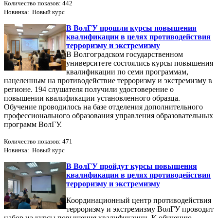
Количество показов: 442
Новинка: Новый курс
В ВолГУ прошли курсы повышения
квалификации в целях противодействия
терроризму и экстремизму
В Волгоградском государственном
университете состоялись курсы повышения
квалификации по семи программам,
нацеленным на противодействие терроризму и экстремизму в
регионе. 194 слушателя получили удостоверение о
повышении квалификации установленного образца.
Обучение проводилось на базе отделения дополнительного
профессионального образования управления образовательных
программ ВолГУ.
Количество показов: 471
Новинка: Новый курс
В ВолГУ пройдут курсы повышения
квалификации в целях противодействия
терроризму и экстремизму
Координационный центр противодействия
терроризму и экстремизму ВолГУ проводит
набор на курсы повышения квалификации. К обучению