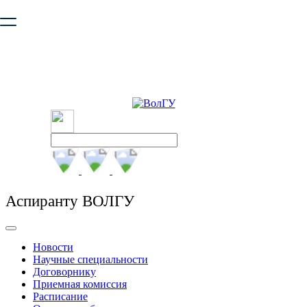
Ваш браузер устарел и не обеспечивает полноценную и
безопасную работу с сайтом. Пожалуйста
обновите браузер
,
чтобы улучшить взаимодействие с сайтом.
Аспиранту ВОЛГУ
Новости
Научные специальности
Договорнику
Приемная комиссия
Расписание